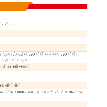
બેરીનો રસ
્રા/ડ્રમ (ડીઆઈએ 590 મીમી અને એચ 890 મીમી),
 બહાર સ્ટીલ ડ્રમ.
ુના ઉપદ્રવથી બચાવો
બર; સીધો પીવો
કલ શોષણ ક્ષમતાનું સંક્ષેપ છે, એટલે કે એન્ટી ox