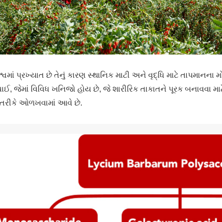
શ્વમાં પ્રખ્યાત છે તેનું કારણ સ્થાનિક માટી અને વૃદ્ધિ માટે તાપમાન
ંચાઈ, જેમાં વિવિધ ખનિજો હોય છે, જે શારીરિક તાકાતને પૂરક બનાવવા માટ
 તરીકે ઓળખવામાં આવે છે.