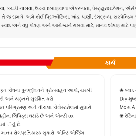
વા, કચડી નાખવા, ઉચ્ચ દબાણવાળા એકરૂપતા, પેસ્ટ્યુરાઇઝેશન, એસેપ
ખો. તે જ સમયે, અમે કોઈ પ્રિઝર્વેટિવ્સ, ખાંડ, પાણી, રંગદ્રવ્ય, સસ્
 સ્વાદ અને વધુ પોષણ અને આરોગ્યને રાખવા માટે, માનવ શોષણ માટે પણ
કાર્ય
કૃત કોષના પુનર્જીવનને પ્રોત્સાહન આપો, ચરબી
◉ બ્લડ 
 અને યકૃતને સુરક્ષિત કરો
Dry શુષ
્ત પરિભ્રમણ અને નીચલા કોલેસ્ટરોલમાં સુધારો.
Mc મ A 
હીના લિપિડ્સ ઘટાડે છે અને એન્ટી ox
◉ રેટિના
માં .ંચું છે.
માનવ રોગપ્રતિકારક સુધારો. એન્ટિ એજિંગ,