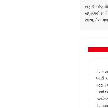
સફાઈ, ગૌણ ધો
સંપૂર્ણપણે રા
છીએ, તેના મૂળ
Liver ય
ઓછી કરો
Rog. રક
Lood લો
ક્સિડેન્ટ
Human 