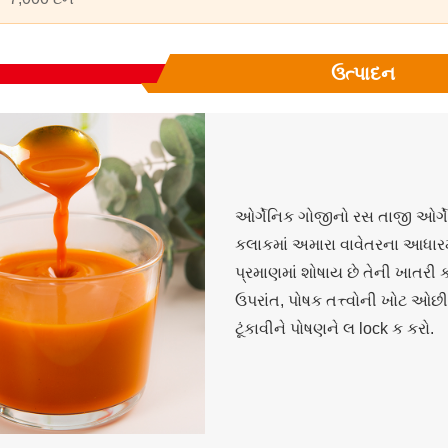
ઉત્પાદન
ઓર્ગેનિક ગોજીનો રસ તાજી ઓર્ગે
કલાકમાં અમારા વાવેતરના આધારમાંથ
પ્રમાણમાં શોષાય છે તેની ખાતરી ક
ઉપરાંત, પોષક તત્ત્વોની ખોટ ઓછ
ટૂંકાવીને પોષણને લ lock ક કરો.