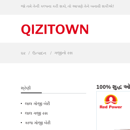
જો તમે તેની કલ્પના કરી શકો, તો આપણે તેને બનાવી શકીએ!
ગજીનો રસ
ઘર
ઉત્પાદન
100% શુદ્ધ ઓર્
શ્રેણી
લાલ ગોજી બેરી
લાલ ગજી રસ
કાળા ગોજી બેરી