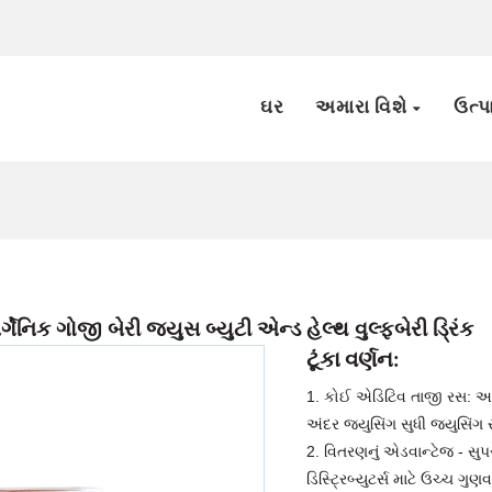
ઘર
અમારા વિશે
ઉત્
ગેનિક ગોજી બેરી જ્યુસ બ્યુટી એન્ડ હેલ્થ વુલ્ફબેરી ડ્રિંક
ટૂંકા વર્ણન:
1. કોઈ એડિટિવ તાજી રસ: અમ
અંદર જ્યુસિંગ સુધી જ્યુસિંગ 
2. વિતરણનું એડવાન્ટેજ - સુપર
ડિસ્ટ્રિબ્યુટર્સ માટે ઉચ્ચ ગુ