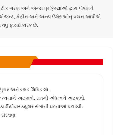
્ટીક ભરણ અને અન્ય પ્રક્રિયાઓ દ્વારા પોષણને
પેન્ડિંગ એજન્ટ, કેફીન અને અન્ય ઉમેરાઓનું વચન આપીએ
 વધુ ફાયદાકારક છે.
સુગર અને બ્લડ લિપિડ લો.
્ક ત્વચાને અટકાવો, રાતની અંધત્વને અટકાવો.
કાર્ડીયોવાસ્ક્યુલર રોગોની ઘટનાઓ ઘટાડવી.
 સંરક્ષણ.