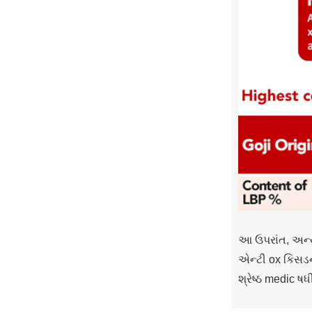
આ ઉપરાંત, અન્ય
એન્ટી ox કિસડન્
શ્રેષ્ઠ medic ષધ