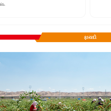
ાંઠ.
ફાયદો