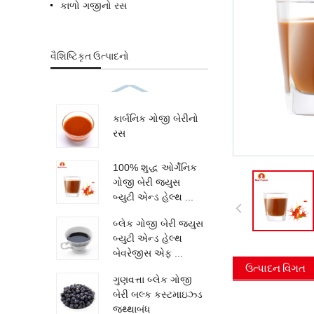
કાળો ગજીનો રસ
વૈશિષ્ટિકૃત ઉત્પાદનો
કાર્બનિક ગોજી બેરીનો
રસ
100% શુદ્ધ ઓર્ગેનિક
ગોજી બેરી જ્યુસ
બ્યુટી એન્ડ હેલ્થ ...
બ્લેક ગોજી બેરી જ્યુસ
બ્યુટી એન્ડ હેલ્થ
બેવરેજીસ એફ ...
ઉત્પાદન વિગત
ગુણવત્તા બ્લેક ગોજી
બેરી બલ્ક કસ્ટમાઇઝ્ડ
જથ્થાબંધ