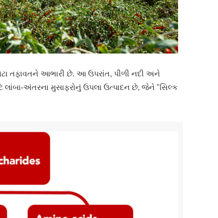
ના મોટા તફાવતને આભારી છે. આ ઉપરાંત, પીળી નદી અને
ે લાંબા-અંતરના મુસાફરોનું ઉપલા ઉત્પાદન છે, જેને "સિલ્ક