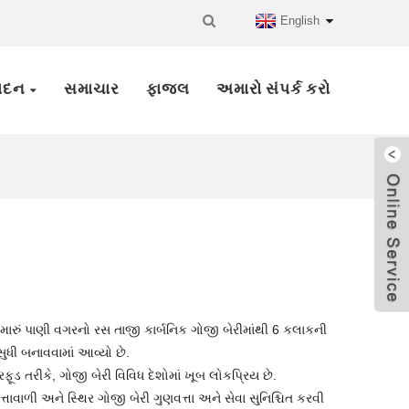
English
પાદન
સમાચાર
ફાજલ
અમારો સંપર્ક કરો
ારું પાણી વગરનો રસ તાજી કાર્બનિક ગોજી બેરીમાંથી 6 કલાકની
સુધી બનાવવામાં આવ્યો છે.
ફૂડ તરીકે, ગોજી બેરી વિવિધ દેશોમાં ખૂબ લોકપ્રિય છે.
ણવત્તાવાળી અને સ્થિર ગોજી બેરી ગુણવત્તા અને સેવા સુનિશ્ચિત કરવી