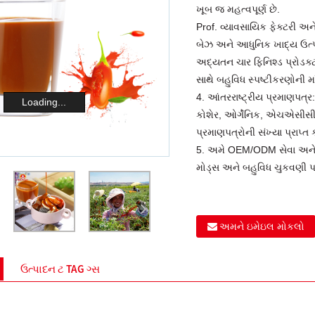
ખૂબ જ મહત્વપૂર્ણ છે.
Prof. વ્યાવસાયિક ફેક્ટરી અન
બેઝ અને આધુનિક ખાદ્ય ઉત્પ
અદ્યતન ચાર ફિનિશ્ડ પ્રોડ
સાથે બહુવિધ સ્પષ્ટીકરણોની મ
4. આંતરરાષ્ટ્રીય પ્રમાણપત્
Loading...
કોશેર, ઓર્ગેનિક, એચએસીસ
પ્રમાણપત્રોની સંખ્યા પ્રાપ્ત 
5. અમે OEM/ODM સેવા અને
મોડ્સ અને બહુવિધ ચુકવણી 
અમને ઇમેઇલ મોકલો
ઉત્પાદન ટ TAG ગ્સ