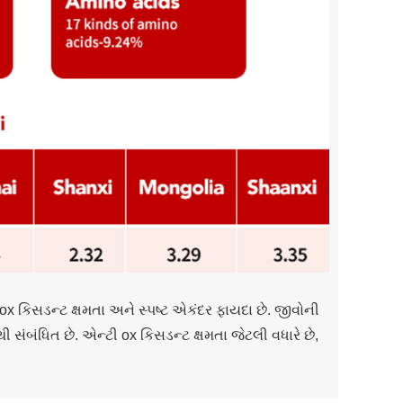
 કિસડન્ટ ક્ષમતા અને સ્પષ્ટ એકંદર ફાયદા છે. જીવોની
ી સંબંધિત છે. એન્ટી ox કિસડન્ટ ક્ષમતા જેટલી વધારે છે,