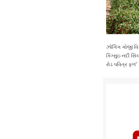
ઝોંગિંગ ગોજી વિ
કિંગ્સુઇ નદી સિ
રોડ પવિત્ર ફળ"