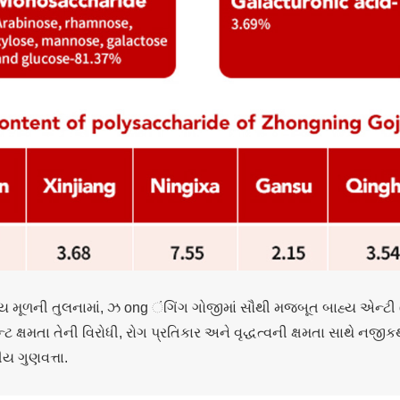
 મૂળની તુલનામાં, ઝ ong ંગિંગ ગોજીમાં સૌથી મજબૂત બાહ્ય એન્ટી ox
ટ ક્ષમતા તેની વિરોધી, રોગ પ્રતિકાર અને વૃદ્ધત્વની ક્ષમતા સાથે નજીકથ
ીય ગુણવત્તા.