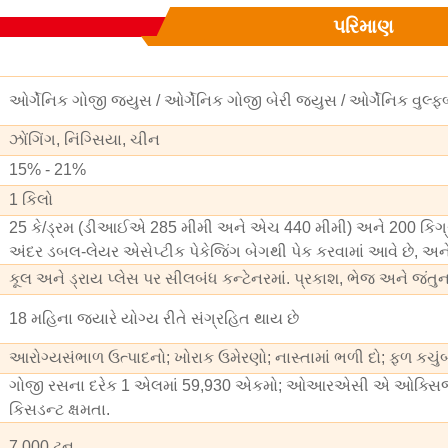
પરિમાણ
ઓર્ગેનિક ગોજી જ્યુસ / ઓર્ગેનિક ગોજી બેરી જ્યુસ / ઓર્ગેનિક વુલ્ફ
ઝોંગિંગ, નિંગ્સિયા, ચીન
15% - 21%
1 કિલો
25 કે/ડ્રમ (ડીઆઈએ 285 મીમી અને એચ 440 મીમી) અને 200 કિગ
અંદર ડબલ-લેયર એસેપ્ટીક પેકેજિંગ બેગથી પેક કરવામાં આવે છે, અને
કૂલ અને ડ્રાય પ્લેસ પર સીલબંધ કન્ટેનરમાં. પ્રકાશ, ભેજ અને જંત
18 મહિના જ્યારે યોગ્ય રીતે સંગ્રહિત થાય છે
આરોગ્યસંભાળ ઉત્પાદનો; ખોરાક ઉમેરણો; નાસ્તામાં ભળી દો; ફળ કચું
ગોજી રસના દરેક 1 એલમાં 59,930 એકમો; ઓઆરએસી એ ઓક્સિજન રેડિ
કિસડન્ટ ક્ષમતા.
7,000 ટન