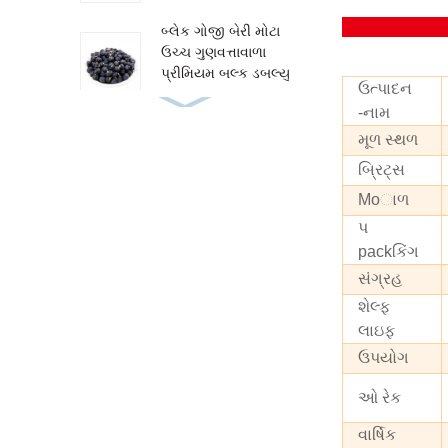
બ્લેક ગોજી બેરી મોટા
ઉચ્ચ ગુણવત્તાવાળા
પ્રીમિયમ બલ્ક ડબલ્યુ
ઉત્પાદન
...
ઓર્ગેનિક રેડ ગોજી
-નામ
બેરી 280 મફત નમૂના
મૂળ સ્થળ
OEM/ODM જે ...
બ્રિટ્સ
Moાળ
પ
packકિંગ
સંગ્રહ
શેલ્ફ
લાઇફ
ઉપયોગ
ઓ રેક
વાર્ષિક