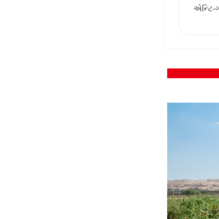
એન્ટિ-ગ