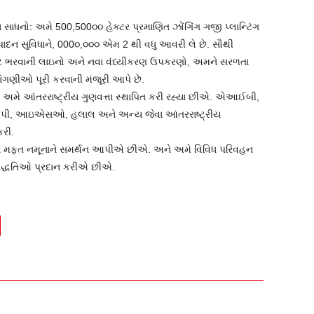
ે સાધનો: અમે 500,500૦૦ હેક્ટર પ્રમાણિત ઝોંગિંગ ગજી પ્લાન્ટિંગ
ાદન સુવિધાને, 000૦,૦૦૦ એમ 2 થી વધુ આવરી લે છે. સૌથી
ક્ટ ભરવાની લાઇનો અને નવા વંધ્યીકરણ ઉપકરણો, અમને સરળતા
ાંગણીઓ પૂરી કરવાની મંજૂરી આપે છે.
ર: અમે આંતરરાષ્ટ્રીય ગુણવત્તા સ્થાપિત કરી રહ્યા છીએ. એઆઈબી,
ીપી, આઇએસઓ, હલાલ અને અન્ય જેવા આંતરરાષ્ટ્રીય
કરી.
 મફત નમૂનાને સમર્થન આપીએ છીએ. અને અમે વિવિધ પરિવહન
પદ્ધતિઓ પ્રદાન કરીએ છીએ.