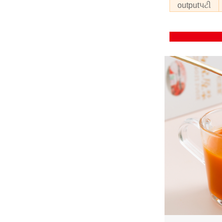
outputપટી