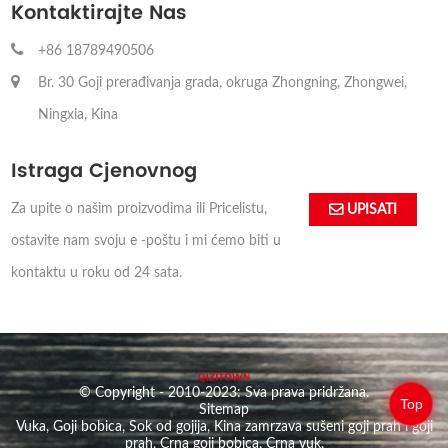
Kontaktirajte Nas
+86 18789490506
Br. 30 Goji prerađivanja grada, okruga Zhongning, Zhongwei,
Ningxia, Kina
Istraga Cjenovnog
Za upite o našim proizvodima ili Pricelistu,
UPISATI
ostavite nam svoju e -poštu i mi ćemo biti u
kontaktu u roku od 24 sata.
© Copyright - 2010-2023: Sva prava pridržana.
Top
Sitemap
Vuka
,
Goji bobica
,
Sok od gojija
,
Kina zamrzava sušeni goji prah i goji
prah
,
Crna goji bobica
,
Crna vuk
,