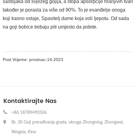
sastojaka od svježeg gojija, a stopa apsorpcije hranjivih tvari
također je porasla za više od 90%. To je evanđelje onoga
koji kasno ostaje, Spasitelj dame koja voli ljepotu. Od sada
na goji bobice trebaju piti umjesto da jedete.
Post Vrijeme: prosinac-14-2023
Kontaktirajte Nas
+86 18789490506
Br. 30 Goji prerađivanja grada, okruga Zhongning, Zhongwei,
Ningxia, Kina