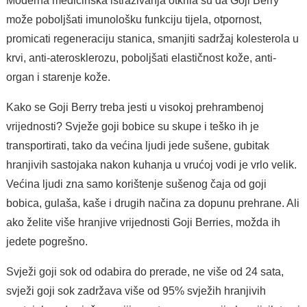
Moderna medicinska istraživanja otkrila su da Goji Berry
može poboljšati imunološku funkciju tijela, otpornost,
promicati regeneraciju stanica, smanjiti sadržaj kolesterola u
krvi, anti-aterosklerozu, poboljšati elastičnost kože, anti-
organ i starenje kože.
Kako se Goji Berry treba jesti u visokoj prehrambenoj
vrijednosti? Svježe goji bobice su skupe i teško ih je
transportirati, tako da većina ljudi jede sušene, gubitak
hranjivih sastojaka nakon kuhanja u vrućoj vodi je vrlo velik.
Većina ljudi zna samo korištenje sušenog čaja od goji
bobica, gulaša, kaše i drugih načina za dopunu prehrane. Ali
ako želite više hranjive vrijednosti Goji Berries, možda ih
jedete pogrešno.
Svježi goji sok od odabira do prerade, ne više od 24 sata,
svježi goji sok zadržava više od 95% svježih hranjivih