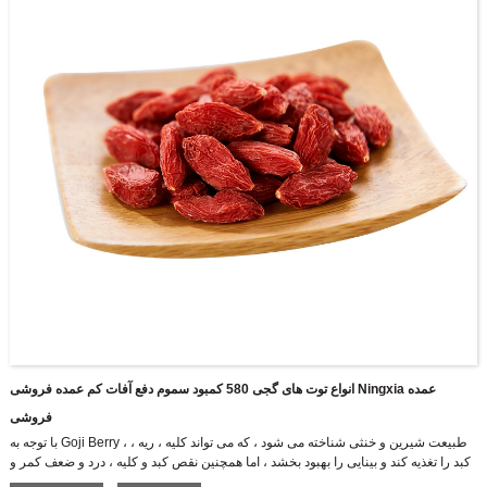
انواع توت های گجی 580 کمبود سموم دفع آفات کم عمده فروشی Ningxia عمده
فروشی
با توجه به Goji Berry ، طبیعت شیرین و خنثی شناخته می شود ، که می تواند کلیه ، ریه ،
کبد را تغذیه کند و بینایی را بهبود بخشد ، اما همچنین نقص کبد و کلیه ، درد و ضعف کمر و
زانو ، سرگیجه ، هیپرادریوز و اسپرماتاتوریه و غیره را درمان می کند.