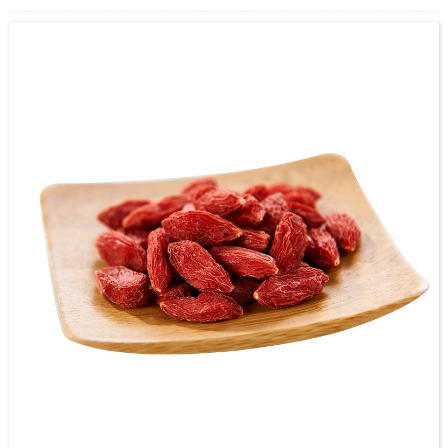
penjualan produk séri Perobi cair, nyasmi diri ka ngolah jero Gari Asji
Zhongning. Salaku ganjil panggedéna Berry Berry, gaduh 3,500 héktar standar
penanaman grupisasi arong skor modéren modéren langkung ti 70.000 m2.