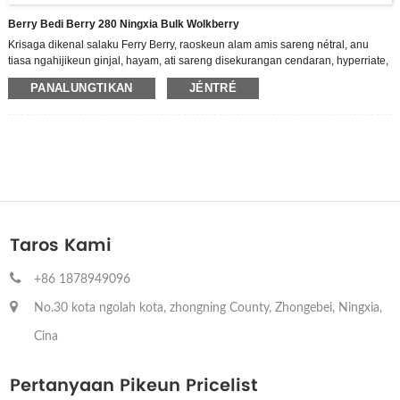
Berry Bedi Berry 280 Ningxia Bulk Wolkberry
Krisaga dikenal salaku Ferry Berry, raoskeun alam amis sareng nétral, anu
tiasa ngahijikeun ginjal, hayam, ati sareng disekurangan cendaran, hyperriate,
hyperdrastosis sareng kakurangan
PANALUNGTIKAN
JÉNTRÉ
Urang mangrupikeun édisi tinggi-téknologi tinggi intral R & D, produksi sareng
penjualan produk séri Perobi cair, nyasmi diri ka ngolah jero Gari Asji
Zhongning. Salaku ganjil panggedéna Berry Berry, gaduh 3,500 héktar standar
penanaman grupisasi arong skor modéren modéren langkung ti 70.000 m2.
Taros Kami
+86 1878949096
No.30 kota ngolah kota, zhongning County, Zhongebei, Ningxia,
Cina
Pertanyaan Pikeun Pricelist