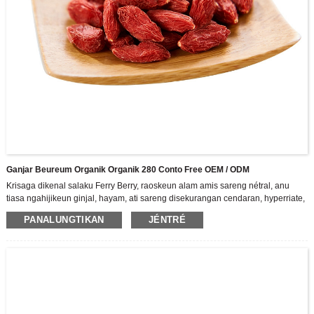
Ganjar Beureum Organik Organik 280 Conto Free OEM / ODM
Krisaga dikenal salaku Ferry Berry, raoskeun alam amis sareng nétral, anu
tiasa ngahijikeun ginjal, hayam, ati sareng disekurangan cendaran, hyperriate,
hyperdrastosis sareng kakurangan
PANALUNGTIKAN
JÉNTRÉ
Urang mangrupikeun édisi tinggi-téknologi tinggi intral R & D, produksi sareng
penjualan produk séri Perobi cair, nyasmi diri ka ngolah jero Gari Asji
Zhongning. Salaku ganjil panggedéna Berry Berry, gaduh 3,500 héktar standar
penanaman grupisasi arong skor modéren modéren langkung ti 70.000 m2.