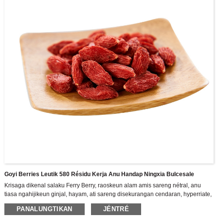
Goyi Berries Leutik 580 Résidu Kerja Anu Handap Ningxia Bulcesale
Krisaga dikenal salaku Ferry Berry, raoskeun alam amis sareng nétral, anu
tiasa ngahijikeun ginjal, hayam, ati sareng disekurangan cendaran, hyperriate,
hyperdrastosis sareng kakurangan
PANALUNGTIKAN
JÉNTRÉ
Urang mangrupikeun édisi tinggi-téknologi tinggi intral R & D, produksi sareng