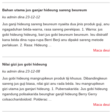
Bahan utama jus ganjar hideung sareng beureum
ku admin dina 23-12-12
Jus ganji hideung sareng beureum nyaéta dua jinis produk guji, anu
ngagaduhan béda-warna, rasa sareng perekipas. 1. Warna: jus
gobi hideung hideung, bari jus gobi beureum beureum. Ieu distratif
kana béda dina rupa-rupa Berri Berji anu dipaké sareng metode
perlakuan. 2. Rasa: Hideung ...
Maca deui
Nilai gizi jus gobi hideung
ku admin dina 23-12-08
Jus gobi hideung mangrupikeun produk tiji khusus. Dibandingkeun
sareng jus guji biasa, nilai gizi anu rada béda. Ieu mangrupikeun
gizi utama jus ganjari hideung. 1. Pubersakarida: Jus gobi hideung
ngandung polisakarida beunghar ganjil hideung Berry Gerry
colsaccharidoidoid. Polderac ...
Maca deui