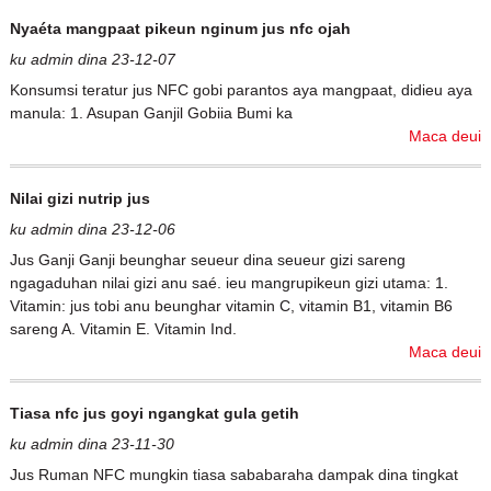
Nyaéta mangpaat pikeun nginum jus nfc ojah
ku admin dina 23-12-07
Konsumsi teratur jus NFC gobi parantos aya mangpaat, didieu aya
manula: 1. Asupan Ganjil Gobiia Bumi ka
Maca deui
Nilai gizi nutrip jus
ku admin dina 23-12-06
Jus Ganji Ganji beunghar seueur dina seueur gizi sareng
ngagaduhan nilai gizi anu saé. ieu mangrupikeun gizi utama: 1.
Vitamin: jus tobi anu beunghar vitamin C, vitamin B1, vitamin B6
sareng A. Vitamin E. Vitamin Ind.
Maca deui
Tiasa nfc jus goyi ngangkat gula getih
ku admin dina 23-11-30
Jus Ruman NFC mungkin tiasa sababaraha dampak dina tingkat