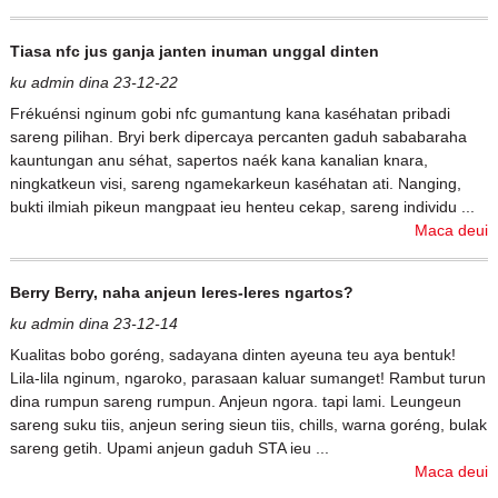
Tiasa nfc jus ganja janten inuman unggal dinten
ku admin dina 23-12-22
Frékuénsi nginum gobi nfc gumantung kana kaséhatan pribadi
sareng pilihan. Bryi berk dipercaya percanten gaduh sababaraha
kauntungan anu séhat, sapertos naék kana kanalian knara,
ningkatkeun visi, sareng ngamekarkeun kaséhatan ati. Nanging,
bukti ilmiah pikeun mangpaat ieu henteu cekap, sareng individu ...
Maca deui
Berry Berry, naha anjeun leres-leres ngartos?
ku admin dina 23-12-14
Kualitas bobo goréng, sadayana dinten ayeuna teu aya bentuk!
Lila-lila nginum, ngaroko, parasaan kaluar sumanget! Rambut turun
dina rumpun sareng rumpun. Anjeun ngora. tapi lami. Leungeun
sareng suku tiis, anjeun sering sieun tiis, chills, warna goréng, bulak
sareng getih. Upami anjeun gaduh STA ieu ...
Maca deui