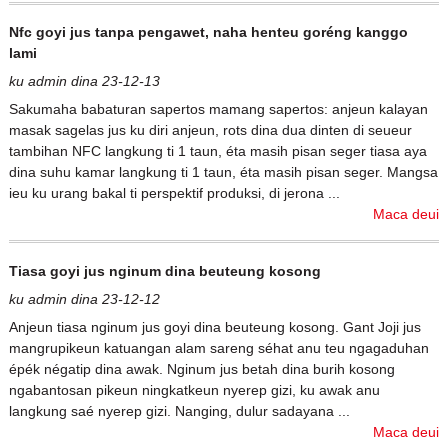
Nfc goyi jus tanpa pengawet, naha henteu goréng kanggo
lami
ku admin dina 23-12-13
Sakumaha babaturan sapertos mamang sapertos: anjeun kalayan
masak sagelas jus ku diri anjeun, rots dina dua dinten di seueur
tambihan NFC langkung ti 1 taun, éta masih pisan seger tiasa aya
dina suhu kamar langkung ti 1 taun, éta masih pisan seger. Mangsa
ieu ku urang bakal ti perspektif produksi, di jerona ...
Maca deui
Tiasa goyi jus nginum dina beuteung kosong
ku admin dina 23-12-12
Anjeun tiasa nginum jus goyi dina beuteung kosong. Gant Joji jus
mangrupikeun katuangan alam sareng séhat anu teu ngagaduhan
épék négatip dina awak. Nginum jus betah dina burih kosong
ngabantosan pikeun ningkatkeun nyerep gizi, ku awak anu
langkung saé nyerep gizi. Nanging, dulur sadayana ...
Maca deui