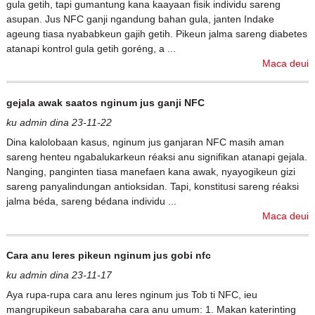
gula getih, tapi gumantung kana kaayaan fisik individu sareng
asupan. Jus NFC ganji ngandung bahan gula, janten Indake
ageung tiasa nyababkeun gajih getih. Pikeun jalma sareng diabetes
atanapi kontrol gula getih goréng, a ...
Maca deui
gejala awak saatos nginum jus ganji NFC
ku admin dina 23-11-22
Dina kalolobaan kasus, nginum jus ganjaran NFC masih aman
sareng henteu ngabalukarkeun réaksi anu signifikan atanapi gejala.
Nanging, panginten tiasa manefaen kana awak, nyayogikeun gizi
sareng panyalindungan antioksidan. Tapi, konstitusi sareng réaksi
jalma béda, sareng bédana individu ...
Maca deui
Cara anu leres pikeun nginum jus gobi nfc
ku admin dina 23-11-17
Aya rupa-rupa cara anu leres nginum jus Tob ti NFC, ieu
mangrupikeun sababaraha cara anu umum: 1. Makan katerinting