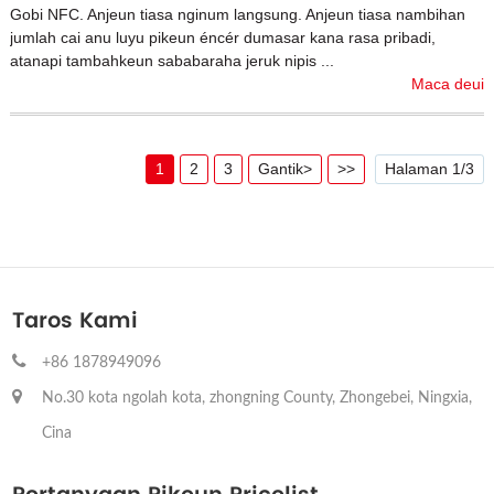
Gobi NFC. Anjeun tiasa nginum langsung. Anjeun tiasa nambihan
jumlah cai anu luyu pikeun éncér dumasar kana rasa pribadi,
atanapi tambahkeun sababaraha jeruk nipis ...
Maca deui
1
2
3
Gantik>
>>
Halaman 1/3
Taros Kami
+86 1878949096
No.30 kota ngolah kota, zhongning County, Zhongebei, Ningxia,
Cina