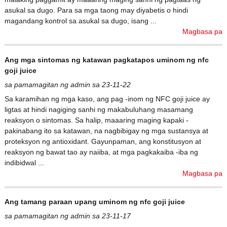
asukal sa dugo. Para sa mga taong may diyabetis o hindi
magandang kontrol sa asukal sa dugo, isang ...
Magbasa pa
Ang mga sintomas ng katawan pagkatapos uminom ng nfc
goji juice
sa pamamagitan ng admin sa 23-11-22
Sa karamihan ng mga kaso, ang pag -inom ng NFC goji juice ay
ligtas at hindi nagiging sanhi ng makabuluhang masamang
reaksyon o sintomas. Sa halip, maaaring maging kapaki -
pakinabang ito sa katawan, na nagbibigay ng mga sustansya at
proteksyon ng antioxidant. Gayunpaman, ang konstitusyon at
reaksyon ng bawat tao ay naiiba, at mga pagkakaiba -iba ng
indibidwal ...
Magbasa pa
Ang tamang paraan upang uminom ng nfc goji juice
sa pamamagitan ng admin sa 23-11-17