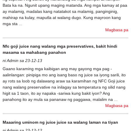
Bata ka na. Ngunit upang maging matanda. Ang mga kamay at paa
ay malamig, madalas kang natatakot sa malamig, panginginig,
mahirap na kulay, maputla at walang dugo. Kung mayroon kang
mga sta ...
Magbasa pa
Nfc goji juice nang walang mga preservatives, bakit hindi
masama sa mahabang panahon
ni Admin sa 23-12-13
Gaano karaming mga kaibigan ang may gayong mga pag -
aalinlangan: pinipiga mo ang isang baso ng juice sa iyong sarili, ito
ay rots sa loob ng dalawang araw sa karamihan ng NFC Goji juice
nang walang preservative na inilagay sa temperatura ng silid nang
higit sa 1 taon, ito ay napaka -sariwa kung bakit iyon? Ang
panahong ito ay mula sa pananaw ng paggawa, malalim na ...
Magbasa pa
Maaaring uminom ng juice juice sa walang laman na tiyan
ni Admin sa 23-12-12