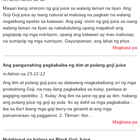
Maaari kang uminom ng goji juice sa walang laman na tiyan. Ang
Goji Goji juice ay isang natural at malusog na pagkain na walang
negatibong epekto sa katawan. Ang pag -inom ng goji juice sa isang
walang laman na tiyan ay nakakatulong upang mapabuti ang
pagsipsip ng mga nutrisyon, upang ang katawan ay mas mahusay
na sumipsip ng mga nutrisyon. Gayunpaman, ang lahat ng phys ...
Magbasa pa
Ang pangunahing pagkakaiba ng itim at pulang goji juice
ni Admin sa 23-12-12
Ang itim at pulang goji juice ay dalawang magkakaibang uri ng mga
produktong Goji, na may ilang pagkakaiba sa kulay, panlasa at
pagiging epektibo. 1. Kulay: Ang itim na juice ng goji ay itim, habang
ang pulang juice ng goji ay pula. Ito ay dahil sa mga pagkakaiba -
iba sa iba't ibang mga goji berry na ginamit at ang mga
pamamaraan ng paggamot. 2. Tikman: Itim ...
Magbasa pa
Nutritional na halaga ng Black Goji Juice