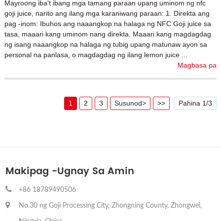
Mayroong iba't ibang mga tamang paraan upang uminom ng nfc
goji juice, narito ang ilang mga karaniwang paraan: 1. Direkta ang
pag -inom: Ibuhos ang naaangkop na halaga ng NFC Goji juice sa
tasa, maaari kang uminom nang direkta. Maaari kang magdagdag
ng isang naaangkop na halaga ng tubig upang matunaw ayon sa
personal na panlasa, o magdagdag ng ilang lemon juice ...
Magbasa pa
1
2
3
Susunod>
>>
Pahina 1/3
Makipag -ugnay Sa Amin
+86 18789490506
No.30 ng Goji Processing City, Zhongning County, Zhongwei,