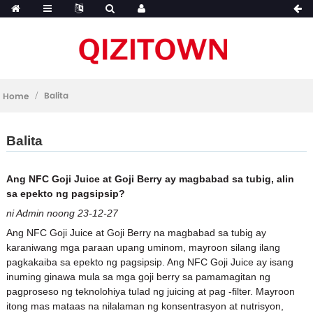
Balita
Home
Balita
Ang NFC Goji Juice at Goji Berry ay magbabad sa tubig, alin
sa epekto ng pagsipsip?
ni Admin noong 23-12-27
Ang NFC Goji Juice at Goji Berry na magbabad sa tubig ay
karaniwang mga paraan upang uminom, mayroon silang ilang
pagkakaiba sa epekto ng pagsipsip. Ang NFC Goji Juice ay isang
inuming ginawa mula sa mga goji berry sa pamamagitan ng
pagproseso ng teknolohiya tulad ng juicing at pag -filter. Mayroon
itong mas mataas na nilalaman ng konsentrasyon at nutrisyon,