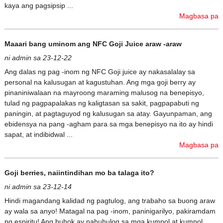
kaya ang pagsipsip ...
Magbasa pa
Maaari bang uminom ang NFC Goji Juice araw -araw
ni admin sa 23-12-22
Ang dalas ng pag -inom ng NFC Goji juice ay nakasalalay sa
personal na kalusugan at kagustuhan. Ang mga goji berry ay
pinaniniwalaan na mayroong maraming malusog na benepisyo,
tulad ng pagpapalakas ng kaligtasan sa sakit, pagpapabuti ng
paningin, at pagtaguyod ng kalusugan sa atay. Gayunpaman, ang
ebidensya na pang -agham para sa mga benepisyo na ito ay hindi
sapat, at indibidwal ...
Magbasa pa
Goji berries, naiintindihan mo ba talaga ito?
ni admin sa 23-12-14
Hindi magandang kalidad ng pagtulog, ang trabaho sa buong araw
ay wala sa anyo! Matagal na pag -inom, paninigarilyo, pakiramdam
ng espiritu! Ang buhok ay nahuhulog sa mga kumpol at kumpol.