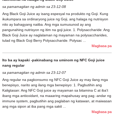
sa pamamagitan ng admin sa 23-12-08
Ang Black Goji Juice ay isang espesyal na produkto ng Goji. Kung
ikukumpara sa ordinaryong juice ng Goji, ang halaga ng nutrisyon
nito ay bahagyang naiiba. Ang mga sumusunod ay ang
pangunahing nutrisyon ng itim na goji juice. 1. Polysaccharide: Ang
Black Goji Juice ay naglalaman ng mayaman na polysaccharides,
tulad ng Black Goji Berry Polysaccharide. Polysac ...
Magbasa pa
Ito ba ay kapaki -pakinabang na uminom ng NFC Goji juice
nang regular
sa pamamagitan ng admin sa 23-12-07
Ang regular na pagkonsumo ng NFC Goji Juice ay may ilang mga
benepisyo, narito ang ilang mga benepisyo: 1. Pagbutihin ang
Kaligtasan: Ang NFC Goji juice ay mayaman sa bitamina C at iba't
ibang mga antioxidant, na maaaring mapahusay ang pag -andar ng
immune system, pagbutihin ang paglaban ng katawan, at maiwasan
ang mga sipon at iba pang mga sakit ...
Magbasa pa