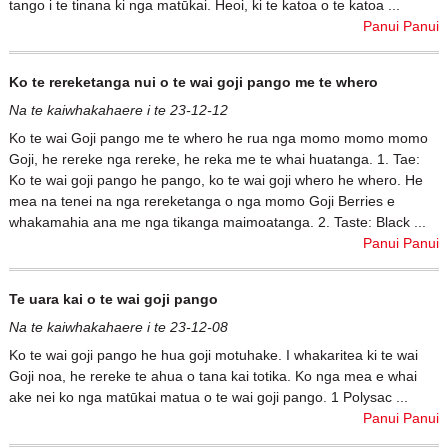
tango i te tinana ki nga matūkai. Heoi, ki te katoa o te katoa ...
Panui Panui
Ko te rereketanga nui o te wai goji pango me te whero
Na te kaiwhakahaere i te 23-12-12
Ko te wai Goji pango me te whero he rua nga momo momo momo
Goji, he rereke nga rereke, he reka me te whai huatanga. 1. Tae:
Ko te wai goji pango he pango, ko te wai goji whero he whero. He
mea na tenei na nga rereketanga o nga momo Goji Berries e
whakamahia ana me nga tikanga maimoatanga. 2. Taste: Black ...
Panui Panui
Te uara kai o te wai goji pango
Na te kaiwhakahaere i te 23-12-08
Ko te wai goji pango he hua goji motuhake. I whakaritea ki te wai
Goji noa, he rereke te ahua o tana kai totika. Ko nga mea e whai
ake nei ko nga matūkai matua o te wai goji pango. 1 Polysac ...
Panui Panui