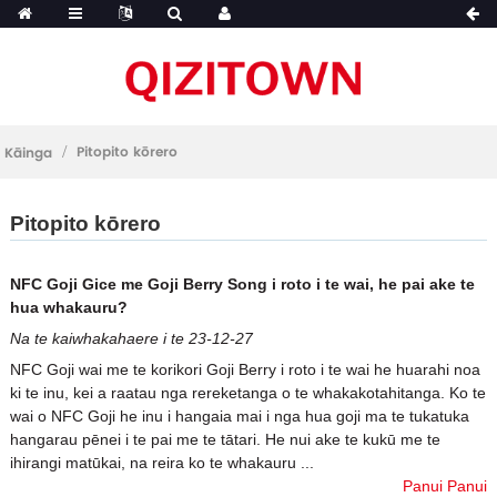
Pitopito kōrero
Kāinga
Pitopito kōrero
NFC Goji Gice me Goji Berry Song i roto i te wai, he pai ake te
hua whakauru?
Na te kaiwhakahaere i te 23-12-27
NFC Goji wai me te korikori Goji Berry i roto i te wai he huarahi noa
ki te inu, kei a raatau nga rereketanga o te whakakotahitanga. Ko te
wai o NFC Goji he inu i hangaia mai i nga hua goji ma te tukatuka
hangarau pēnei i te pai me te tātari. He nui ake te kukū me te
ihirangi matūkai, na reira ko te whakauru ...
Panui Panui