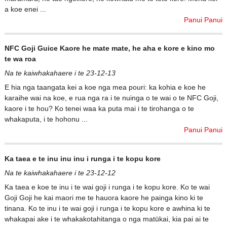
a koe enei ...
Panui Panui
NFC Goji Guice Kaore he mate mate, he aha e kore e kino mo
te wa roa
Na te kaiwhakahaere i te 23-12-13
E hia nga taangata kei a koe nga mea pouri: ka kohia e koe he
karaihe wai na koe, e rua nga ra i te nuinga o te wai o te NFC Goji,
kaore i te hou? Ko tenei waa ka puta mai i te tirohanga o te
whakaputa, i te hohonu ...
Panui Panui
Ka taea e te inu inu inu i runga i te kopu kore
Na te kaiwhakahaere i te 23-12-12
Ka taea e koe te inu i te wai goji i runga i te kopu kore. Ko te wai
Goji Goji he kai maori me te hauora kaore he painga kino ki te
tinana. Ko te inu i te wai goji i runga i te kopu kore e awhina ki te
whakapai ake i te whakakotahitanga o nga matūkai, kia pai ai te