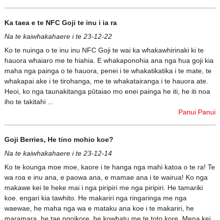
Ka taea e te NFC Goji te inu i ia ra
Na te kaiwhakahaere i te 23-12-22
Ko te nuinga o te inu inu NFC Goji te wai ka whakawhirinaki ki te
hauora whaiaro me te hiahia. E whakaponohia ana nga hua goji kia
maha nga painga o te hauora, penei i te whakatikatika i te mate, te
whakapai ake i te tirohanga, me te whakatairanga i te hauora ate.
Heoi, ko nga taunakitanga pūtaiao mo enei painga he iti, he iti noa
iho te takitahi ...
Panui Panui
Goji Berries, He tino mohio koe?
Na te kaiwhakahaere i te 23-12-14
Ko te kounga moe moe, kaore i te hanga nga mahi katoa o te ra! Te
wa roa e inu ana, e paowa ana, e mamae ana i te wairua! Ko nga
makawe kei te heke mai i nga piripiri me nga piripiri. He tamariki
koe. engari kia tawhito. He makariri nga ringaringa me nga
waewae, he maha nga wa e mataku ana koe i te makariri, he
maramara, he tae ngoikore, he kowhatu me te toto kore. Mena kei