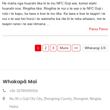
He maha nga huarahi tika ki te inu NFC Goji wai, koinei etahi
huarahi noa: Ringihia tika: Ringihia te nui o te wai o te NFC Goji i
roto i te kapu, ka taea e koe te inu tika. Ka taea e koe te taapiri i te
nui o te wai hei horoi i te waimeha kia rite ki te reka whaiaro, me te
taapiri ranei i te wai rēmana ...
Panui Panui
1
2
3
Murix
>>
Whārangi 1/3
Whakapā Mai
+86 18789490506
No.30 o Goji City City, Zhongning County, Zhongwei, Ningxia,
Haina