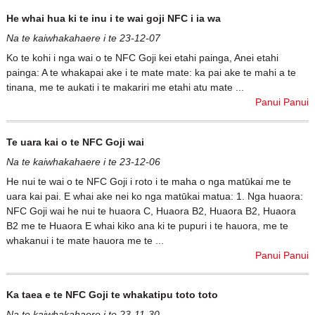
He whai hua ki te inu i te wai goji NFC i ia wa
Na te kaiwhakahaere i te 23-12-07
Ko te kohi i nga wai o te NFC Goji kei etahi painga, Anei etahi
painga: A te whakapai ake i te mate mate: ka pai ake te mahi a te
tinana, me te aukati i te makariri me etahi atu mate ...
Panui Panui
Te uara kai o te NFC Goji wai
Na te kaiwhakahaere i te 23-12-06
He nui te wai o te NFC Goji i roto i te maha o nga matūkai me te
uara kai pai. E whai ake nei ko nga matūkai matua: 1. Nga huaora:
NFC Goji wai he nui te huaora C, Huaora B2, Huaora B2, Huaora
B2 me te Huaora E whai kiko ana ki te pupuri i te hauora, me te
whakanui i te mate hauora me te ...
Panui Panui
Ka taea e te NFC Goji te whakatipu toto toto
Na te kaiwhakahaere i te 23-11-30