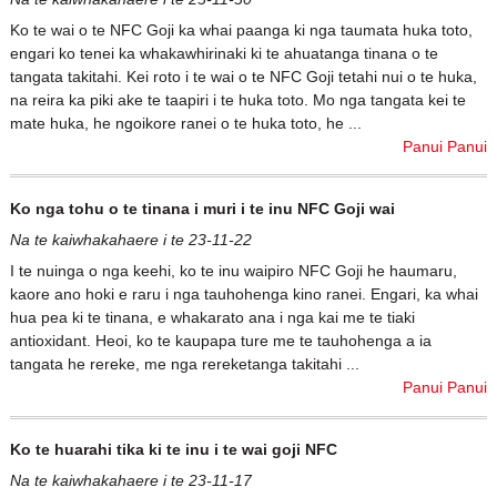
Ko te wai o te NFC Goji ka whai paanga ki nga taumata huka toto,
engari ko tenei ka whakawhirinaki ki te ahuatanga tinana o te
tangata takitahi. Kei roto i te wai o te NFC Goji tetahi nui o te huka,
na reira ka piki ake te taapiri i te huka toto. Mo nga tangata kei te
mate huka, he ngoikore ranei o te huka toto, he ...
Panui Panui
Ko nga tohu o te tinana i muri i te inu NFC Goji wai
Na te kaiwhakahaere i te 23-11-22
I te nuinga o nga keehi, ko te inu waipiro NFC Goji he haumaru,
kaore ano hoki e raru i nga tauhohenga kino ranei. Engari, ka whai
hua pea ki te tinana, e whakarato ana i nga kai me te tiaki
antioxidant. Heoi, ko te kaupapa ture me te tauhohenga a ia
tangata he rereke, me nga rereketanga takitahi ...
Panui Panui
Ko te huarahi tika ki te inu i te wai goji NFC
Na te kaiwhakahaere i te 23-11-17