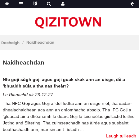
Naidheachdan
Dachaigh
Naidheachdan
Nfc goji sùgh goji agus goji goak skak ann an uisge, dè a
'bhuaidh sùla a tha nas fheàrr?
Le Rianachd air 23-12-27
Tha NFC Goji agus Goji a 'dol fodha ann an uisge ri òl, tha eadar-
dhealachaidhean aca ann an gnìomhachd absoip. Tha IFC Goji a
'gluasad air a dhèanamh le dearc Goji le teicneòlas giullachd leithid
Joting and Siltering. Tha cuimseachadh nas àirde agus susbaint
beathachaidh ann, mar sin an t -ìoladh ...
Leugh tuilleadh