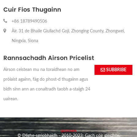
Cuir Fios Thugainn
+86 18789490506
Àir. 31 de Bhaile Giullachd Goji, Zhonging County, Zhongwei,
Ningxia, Sìona
Rannsachadh Airson Pricelist
Airson ceistean mu na toraidhean no am
SUBBRIBE
pròlaist againn, fàg do phost-d thugainn agus
bidh sinn ann an conaltradh taobh a-staigh 24
uairean.
© Dlighe-sgrìobhaidh - 2010-2023: Gach còir glèidhte.