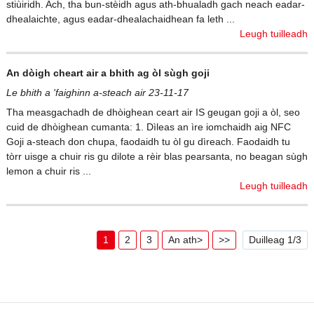
stiùiridh. Ach, tha bun-stèidh agus ath-bhualadh gach neach eadar-
dhealaichte, agus eadar-dhealachaidhean fa leth ...
Leugh tuilleadh
An dòigh cheart air a bhith ag òl sùgh goji
Le bhith a 'faighinn a-steach air 23-11-17
Tha measgachadh de dhòighean ceart air IS geugan goji a òl, seo
cuid de dhòighean cumanta: 1. Dìleas an ìre iomchaidh aig NFC
Goji a-steach don chupa, faodaidh tu òl gu dìreach. Faodaidh tu
tòrr uisge a chuir ris gu dilote a rèir blas pearsanta, no beagan sùgh
lemon a chuir ris ...
Leugh tuilleadh
1
2
3
An ath>
>>
Duilleag 1/3