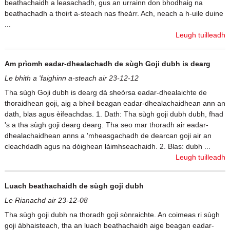
beathachaidh a leasachadh, gus an urrainn don bhodhaig na
beathachadh a thoirt a-steach nas fheàrr. Ach, neach a h-uile duine
...
Leugh tuilleadh
Am prìomh eadar-dhealachadh de sùgh Goji dubh is dearg
Le bhith a 'faighinn a-steach air 23-12-12
Tha sùgh Goji dubh is dearg dà sheòrsa eadar-dhealaichte de
thoraidhean goji, aig a bheil beagan eadar-dhealachaidhean ann an
dath, blas agus èifeachdas. 1. Dath: Tha sùgh goji dubh dubh, fhad
's a tha sùgh goji dearg dearg. Tha seo mar thoradh air eadar-
dhealachaidhean anns a 'mheasgachadh de dearcan goji air an
cleachdadh agus na dòighean làimhseachaidh. 2. Blas: dubh ...
Leugh tuilleadh
Luach beathachaidh de sùgh goji dubh
Le Rianachd air 23-12-08
Tha sùgh goji dubh na thoradh goji sònraichte. An coimeas ri sùgh
goji àbhaisteach, tha an luach beathachaidh aige beagan eadar-