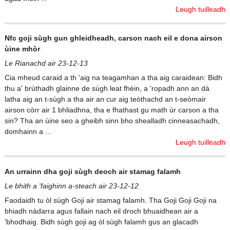
Leugh tuilleadh
Nfc goji sùgh gun ghleidheadh, carson nach eil e dona airson
ùine mhòr
Le Rianachd air 23-12-13
Cia mheud caraid a th 'aig na teagamhan a tha aig caraidean: Bidh
thu a' brùthadh glainne de sùgh leat fhèin, a 'ropadh ann an dà
latha aig an t-sùgh a tha air an cur aig teòthachd an t-seòmair
airson còrr air 1 bhliadhna, tha e fhathast gu math ùr carson a tha
sin? Tha an ùine seo a gheibh sinn bho shealladh cinneasachadh,
domhainn a ...
Leugh tuilleadh
An urrainn dha goji sùgh deoch air stamag falamh
Le bhith a 'faighinn a-steach air 23-12-12
Faodaidh tu òl sùgh Goji air stamag falamh. Tha Goji Goji Goji na
bhiadh nàdarra agus fallain nach eil droch bhuaidhean air a
'bhodhaig. Bidh sùgh goji ag òl sùgh falamh gus an glacadh