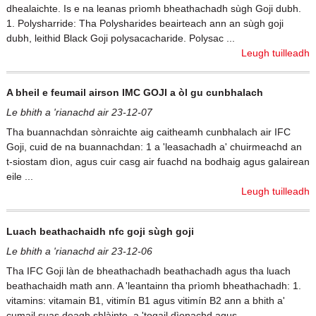
dhealaichte. Is e na leanas prìomh bheathachadh sùgh Goji dubh.
1. Polysharride: Tha Polysharides beairteach ann an sùgh goji
dubh, leithid Black Goji polysacacharide. Polysac ...
Leugh tuilleadh
A bheil e feumail airson IMC GOJI a òl gu cunbhalach
Le bhith a 'rianachd air 23-12-07
Tha buannachdan sònraichte aig caitheamh cunbhalach air IFC
Goji, cuid de na buannachdan: 1 a 'leasachadh a' chuirmeachd an
t-siostam dìon, agus cuir casg air fuachd na bodhaig agus galairean
eile ...
Leugh tuilleadh
Luach beathachaidh nfc goji sùgh goji
Le bhith a 'rianachd air 23-12-06
Tha IFC Goji làn de bheathachadh beathachadh agus tha luach
beathachaidh math ann. A 'leantainn tha prìomh bheathachadh: 1.
vitamins: vitamain B1, vitimín B1 agus vitimín B2 ann a bhith a'
cumail suas deagh shlàinte, a 'togail dìonachd agus ...