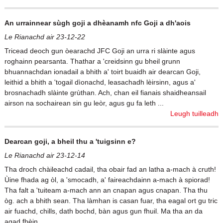
An urrainnear sùgh goji a dhèanamh nfc Goji a dh'aois
Le Rianachd air 23-12-22
Tricead deoch gun òearachd JFC Goji an urra ri slàinte agus
roghainn pearsanta. Thathar a 'creidsinn gu bheil grunn
bhuannachdan ionadail a bhith a' toirt buaidh air dearcan Goji,
leithid a bhith a 'togail dìonachd, leasachadh lèirsinn, agus a'
brosnachadh slàinte grùthan. Ach, chan eil fianais shaidheansail
airson na sochairean sin gu leòr, agus gu fa leth ...
Leugh tuilleadh
Dearcan goji, a bheil thu a 'tuigsinn e?
Le Rianachd air 23-12-14
Tha droch chàileachd cadail, tha obair fad an latha a-mach à cruth!
Ùine fhada ag òl, a 'smocadh, a' faireachdainn a-mach à spiorad!
Tha falt a 'tuiteam a-mach ann an cnapan agus cnapan. Tha thu
òg. ach a bhith sean. Tha làmhan is casan fuar, tha eagal ort gu tric
air fuachd, chills, dath bochd, bàn agus gun fhuil. Ma tha an da
agad fhèin ...