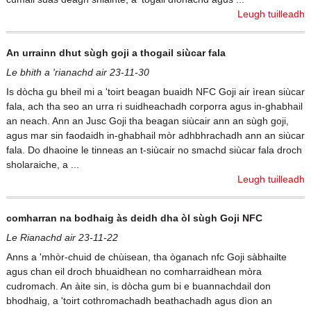
Leugh tuilleadh
An urrainn dhut sùgh goji a thogail siùcar fala
Le bhith a 'rianachd air 23-11-30
Is dòcha gu bheil mi a 'toirt beagan buaidh NFC Goji air ìrean siùcar
fala, ach tha seo an urra ri suidheachadh corporra agus in-ghabhail
an neach. Ann an Jusc Goji tha beagan siùcair ann an sùgh goji,
agus mar sin faodaidh in-ghabhail mòr adhbhrachadh ann an siùcar
fala. Do dhaoine le tinneas an t-siùcair no smachd siùcar fala droch
sholaraiche, a ...
Leugh tuilleadh
comharran na bodhaig às deidh dha òl sùgh Goji NFC
Le Rianachd air 23-11-22
Anns a 'mhòr-chuid de chùisean, tha òganach nfc Goji sàbhailte
agus chan eil droch bhuaidhean no comharraidhean mòra
cudromach. An àite sin, is dòcha gum bi e buannachdail don
bhodhaig, a 'toirt cothromachadh beathachadh agus dìon an