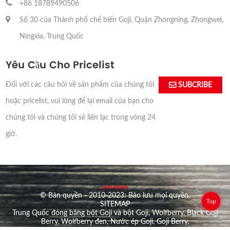
+86 18789490506
Số 30 của Thành phố chế biến Goji, Quận Zhongning, Zhongwei,
Ningxia, Trung Quốc
Yêu Cầu Cho Pricelist
Đối với các câu hỏi về sản phẩm của chúng tôi
SUBCRIBE
hoặc pricelist, vui lòng để lại email của bạn cho
chúng tôi và chúng tôi sẽ liên lạc trong vòng 24
giờ.
© Bản quyền - 2010-2023: Bảo lưu mọi quyền.
Top
SITEMAP
Trung Quốc đóng băng bột Goji và bột Goji
,
Wolfberry
,
Black Goji
Berry
,
Wolfberry đen
,
Nước ép Goji
,
Goji Berry
,