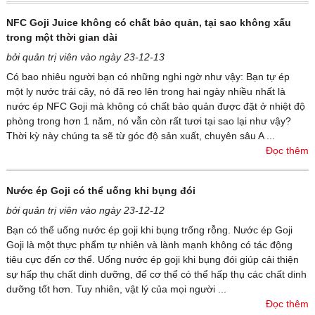
NFC Goji Juice không có chất bảo quản, tại sao không xấu
trong một thời gian dài
bởi quản trị viên vào ngày 23-12-13
Có bao nhiêu người bạn có những nghi ngờ như vậy: Bạn tự ép
một ly nước trái cây, nó đã reo lên trong hai ngày nhiều nhất là
nước ép NFC Goji mà không có chất bảo quản được đặt ở nhiệt độ
phòng trong hơn 1 năm, nó vẫn còn rất tươi tại sao lại như vậy?
Thời kỳ này chúng ta sẽ từ góc độ sản xuất, chuyên sâu A ...
Đọc thêm
Nước ép Goji có thể uống khi bụng đói
bởi quản trị viên vào ngày 23-12-12
Bạn có thể uống nước ép goji khi bụng trống rỗng. Nước ép Goji
Goji là một thực phẩm tự nhiên và lành mạnh không có tác động
tiêu cực đến cơ thể. Uống nước ép goji khi bụng đói giúp cải thiện
sự hấp thụ chất dinh dưỡng, để cơ thể có thể hấp thụ các chất dinh
dưỡng tốt hơn. Tuy nhiên, vật lý của mọi người ...
Đọc thêm