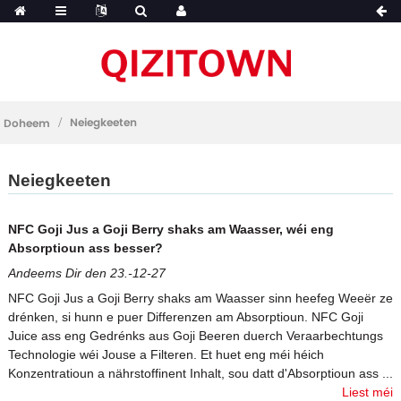
Neiegkeeten
Doheem
Neiegkeeten
NFC Goji Jus a Goji Berry shaks am Waasser, wéi eng
Absorptioun ass besser?
Andeems Dir den 23.-12-27
NFC Goji Jus a Goji Berry shaks am Waasser sinn heefeg Weeër ze
drénken, si hunn e puer Differenzen am Absorptioun. NFC Goji
Juice ass eng Gedrénks aus Goji Beeren duerch Veraarbechtungs
Technologie wéi Jouse a Filteren. Et huet eng méi héich
Konzentratioun a nährstoffinent Inhalt, sou datt d'Absorptioun ass ...
Liest méi