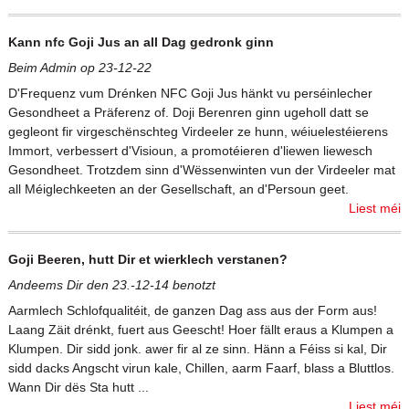
Kann nfc Goji Jus an all Dag gedronk ginn
Beim Admin op 23-12-22
D'Frequenz vum Drénken NFC Goji Jus hänkt vu perséinlecher
Gesondheet a Präferenz of. Doji Berenren ginn ugeholl datt se
gegleont fir virgeschënschteg Virdeeler ze hunn, wéiuelestéierens
Immort, verbessert d'Visioun, a promotéieren d'liewen liewesch
Gesondheet. Trotzdem sinn d'Wëssenwinten vun der Virdeeler mat
all Méiglechkeeten an der Gesellschaft, an d'Persoun geet.
Liest méi
Goji Beeren, hutt Dir et wierklech verstanen?
Andeems Dir den 23.-12-14 benotzt
Aarmlech Schlofqualitéit, de ganzen Dag ass aus der Form aus!
Laang Zäit drénkt, fuert aus Geescht! Hoer fällt eraus a Klumpen a
Klumpen. Dir sidd jonk. awer fir al ze sinn. Hänn a Féiss si kal, Dir
sidd dacks Angscht virun kale, Chillen, aarm Faarf, blass a Bluttlos.
Wann Dir dës Sta hutt ...
Liest méi