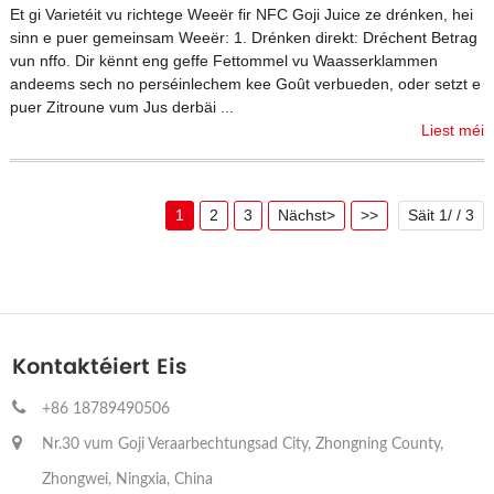
Et gi Varietéit vu richtege Weeër fir NFC Goji Juice ze drénken, hei
sinn e puer gemeinsam Weeër: 1. Drénken direkt: Dréchent Betrag
vun nffo. Dir kënnt eng geffe Fettommel vu Waasserklammen
andeems sech no perséinlechem kee Goût verbueden, oder setzt e
puer Zitroune vum Jus derbäi ...
Liest méi
1
2
3
Nächst>
>>
Säit 1/ / 3
Kontaktéiert Eis
+86 18789490506
Nr.30 vum Goji Veraarbechtungsad City, Zhongning County,
Zhongwei, Ningxia, China