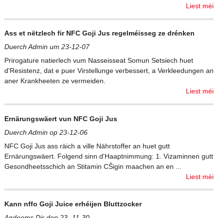
Liest méi
Ass et nëtzlech fir NFC Goji Jus regelméisseg ze drénken
Duerch Admin um 23-12-07
Prirogature natierlech vum Nasseisseat Somun Setsiech huet
d'Resistenz, dat e puer Virstellunge verbessert, a Verkleedungen an
aner Krankheeten ze vermeiden.
Liest méi
Ernärungswäert vun NFC Goji Jus
Duerch Admin op 23-12-06
NFC Goji Jus ass räich a ville Nährstoffer an huet gutt
Ernärungswäert. Folgend sinn d'Haaptnimmung: 1. Vizaminnen gutt
Gesondheetsschich an Stitamin CŠigin maachen an en ...
Liest méi
Kann nffo Goji Juice erhéijen Bluttzocker
Andeems Dir den 23.-11-30