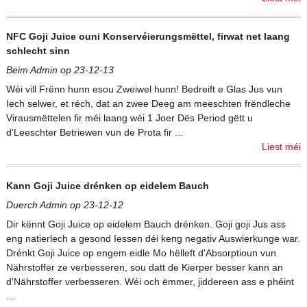
NFC Goji Juice ouni Konservéierungsmëttel, firwat net laang
schlecht sinn
Beim Admin op 23-12-13
Wéi vill Frënn hunn esou Zweiwel hunn! Bedreift e Glas Jus vun
Iech selwer, et réch, dat an zwee Deeg am meeschten frëndleche
Virausmëttelen fir méi laang wéi 1 Joer Dës Period gëtt u
d'Leeschter Betriewen vun de Prota fir ...
Liest méi
Kann Goji Juice drénken op eidelem Bauch
Duerch Admin op 23-12-12
Dir kënnt Goji Juice op eidelem Bauch drénken. Goji goji Jus ass
eng natierlech a gesond Iessen déi keng negativ Auswierkunge war.
Drénkt Goji Juice op engem eidle Mo hëlleft d'Absorptioun vun
Nährstoffer ze verbesseren, sou datt de Kierper besser kann an
d'Nährstoffer verbesseren. Wéi och ëmmer, jiddereen ass e phéint
...