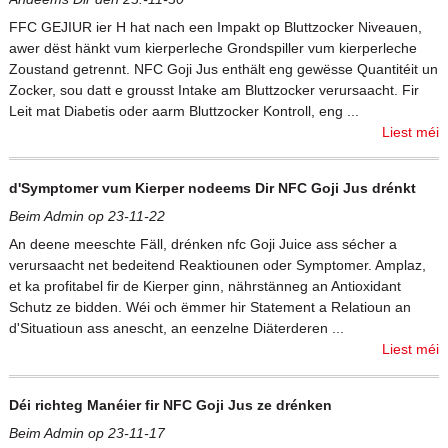
FFC GEJIUR ier H hat nach een Impakt op Bluttzocker Niveauen,
awer dëst hänkt vum kierperleche Grondspiller vum kierperleche
Zoustand getrennt. NFC Goji Jus enthält eng gewësse Quantitéit un
Zocker, sou datt e grousst Intake am Bluttzocker verursaacht. Fir
Leit mat Diabetis oder aarm Bluttzocker Kontroll, eng ...
Liest méi
d'Symptomer vum Kierper nodeems Dir NFC Goji Jus drénkt
Beim Admin op 23-11-22
An deene meeschte Fäll, drénken nfc Goji Juice ass sécher a
verursaacht net bedeitend Reaktiounen oder Symptomer. Amplaz,
et ka profitabel fir de Kierper ginn, nährstänneg an Antioxidant
Schutz ze bidden. Wéi och ëmmer hir Statement a Relatioun an
d'Situatioun ass anescht, an eenzelne Diäterderen ...
Liest méi
Déi richteg Manéier fir NFC Goji Jus ze drénken
Beim Admin op 23-11-17