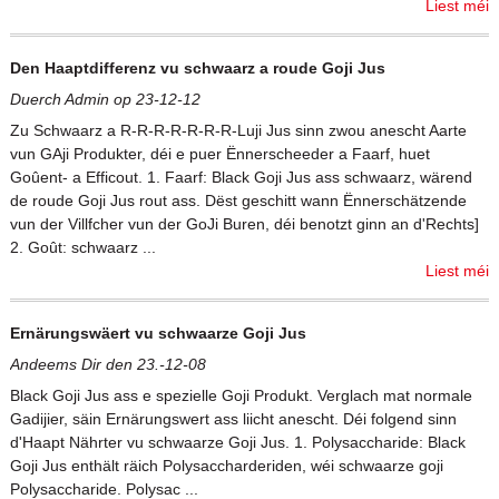
Liest méi
Den Haaptdifferenz vu schwaarz a roude Goji Jus
Duerch Admin op 23-12-12
Zu Schwaarz a R-R-R-R-R-R-R-Luji Jus sinn zwou anescht Aarte
vun GAji Produkter, déi e puer Ënnerscheeder a Faarf, huet
Goûent- a Efficout. 1. Faarf: Black Goji Jus ass schwaarz, wärend
de roude Goji Jus rout ass. Dëst geschitt wann Ënnerschätzende
vun der Villfcher vun der GoJi Buren, déi benotzt ginn an d'Rechts]
2. Goût: schwaarz ...
Liest méi
Ernärungswäert vu schwaarze Goji Jus
Andeems Dir den 23.-12-08
Black Goji Jus ass e spezielle Goji Produkt. Verglach mat normale
Gadijier, säin Ernärungswert ass liicht anescht. Déi folgend sinn
d'Haapt Nährter vu schwaarze Goji Jus. 1. Polysaccharide: Black
Goji Jus enthält räich Polysaccharderiden, wéi schwaarze goji
Polysaccharide. Polysac ...