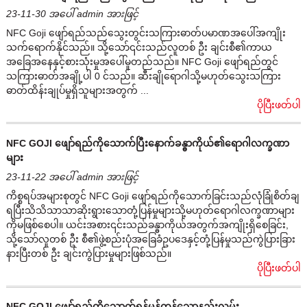
23-11-30 အပေါ် admin အားဖြင့်
NFC Goji ဖျော်ရည်သည်သွေးတွင်းသကြားဓာတ်ပမာဏအပေါ်အကျိုး
သက်ရောက်နိုင်သည်။ သို့သော်၎င်းသည်လူတစ် ဦး ချင်းစီ၏ကာယ
အခြေအနေနှင့်စားသုံးမှုအပေါ်မူတည်သည်။ NFC Goji ဖျော်ရည်တွင်
သကြားဓာတ်အချို့ပါ 0 င်သည်။ ဆီးချိုရောဂါသို့မဟုတ်သွေးသကြား
ဓာတ်ထိန်းချုပ်မှုရှိသူများအတွက် ...
ပိုပြီးဖတ်ပါ
NFC GOJI ဖျော်ရည်ကိုသောက်ပြီးနောက်ခန္ဓာကိုယ်၏ရောဂါလက္ခဏာ
များ
23-11-22 အပေါ် admin အားဖြင့်
ကိစ္စရပ်အများစုတွင် NFC Goji ဖျော်ရည်ကိုသောက်ခြင်းသည်လုံခြုံစိတ်ချ
ရပြီးသိသိသာသာဆိုးရွားသောတုံ့ပြန်မှုများသို့မဟုတ်ရောဂါလက္ခဏာများ
ကိုမဖြစ်စေပါ။ ယင်းအစား၎င်းသည်ခန္ဓာကိုယ်အတွက်အကျိုးရှိစေခြင်း,
သို့သော်လူတစ် ဦး စီ၏ဖွဲ့စည်းပုံအခြေခံဥပဒေနှင့်တုံ့ပြန်မှုသည်ကွဲပြားခြား
နားပြီးတစ် ဦး ချင်းကွဲပြားမှုများဖြစ်သည်။
ပိုပြီးဖတ်ပါ
NFC GOJI ဖျော်ရည်ကိုသောက်ရန်မှန်ကန်သောနည်းလမ်း