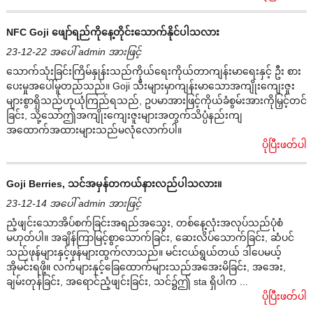
NFC Goji ဖျော်ရည်ကိုနေ့တိုင်းသောက်နိုင်ပါသလား
23-12-22 အပေါ် admin အားဖြင့်
သောက်သုံးခြင်းကြိမ်နှုန်းသည်ကိုယ်ရေးကိုယ်တာကျန်းမာရေးနှင့် ဦး စား
ပေးမှုအပေါ်မူတည်သည်။ Goji သီးများမှာကျန်းမာသောအကျိုးကျေးဇူး
များစွာရှိသည်ဟုယုံကြည်ရသည်, ဥပမာအားဖြင့်ကိုယ်ခံစွမ်းအားကိုမြှင့်တင်
ခြင်း, သို့သော်ဤအကျိုးကျေးဇူးများအတွက်သိပ္ပံနည်းကျ
အထောက်အထားများသည်မလုံလောက်ပါ။
ပိုပြီးဖတ်ပါ
Goji Berries, သင်အမှန်တကယ်နားလည်ပါသလား။
23-12-14 အပေါ် admin အားဖြင့်
ညံ့ဖျင်းသောအိပ်စက်ခြင်းအရည်အသွေး, တစ်နေ့လုံးအလုပ်သည်ပုံစံ
မဟုတ်ပါ။ အချိန်ကြာမြင့်စွာသောက်ခြင်း, ဆေးလိပ်သောက်ခြင်း, ဆံပင်
သည်ဖုန်များနှင့်ဖုန်များထွက်လာသည်။ မင်းငယ်ရွယ်တယ် ဒါပေမယ့်
အိုမင်းရဖို့။ လက်များနှင့်ခြေထောက်များသည်အအေးမိခြင်း, အအေး,
ချမ်းတုန်ခြင်း, အရောင်ညံ့ဖျင်းခြင်း, သင်၌ဤ sta ရှိပါက ...
ပိုပြီးဖတ်ပါ