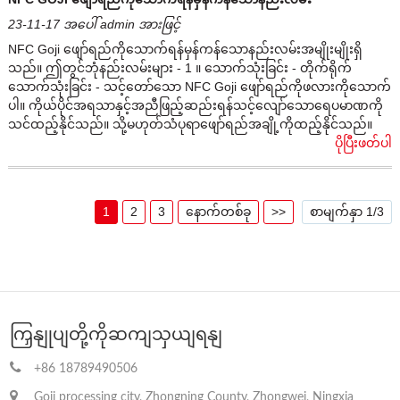
23-11-17 အပေါ် admin အားဖြင့်
NFC Goji ဖျော်ရည်ကိုသောက်ရန်မှန်ကန်သောနည်းလမ်းအမျိုးမျိုးရှိ
သည်။ ဤတွင်ဘုံနည်းလမ်းများ - 1 ။ သောက်သုံးခြင်း - တိုက်ရိုက်
သောက်သုံးခြင်း - သင့်တော်သော NFC Goji ဖျော်ရည်ကိုဖလားကိုသောက်
ပါ။ ကိုယ်ပိုင်အရသာနှင့်အညီဖြည့်ဆည်းရန်သင့်လျော်သောရေပမာဏကို
သင်ထည့်နိုင်သည်။ သို့မဟုတ်သံပုရာဖျော်ရည်အချို့ကိုထည့်နိုင်သည်။
ပိုပြီးဖတ်ပါ
1
2
3
နောက်တစ်ခု
>>
စာမျက်နှာ 1/3
ကြှနျုပျတို့ကိုဆကျသှယျရနျ
+86 18789490506
Goji processing city, Zhongning County, Zhongwei, Ningxia