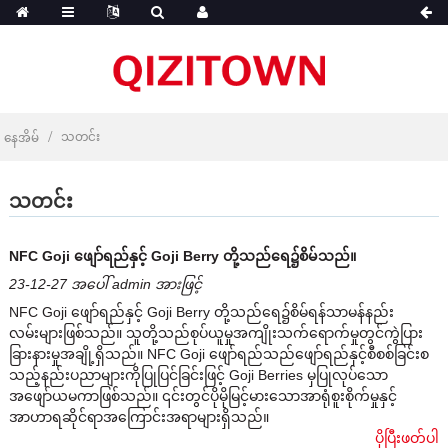
သတင်း
နေအိမ်
သတင်း
NFC Goji ဖျော်ရည်နှင့် Goji Berry တို့သည်ရေ၌စိမ်သည်။
23-12-27 အပေါ် admin အားဖြင့်
NFC Goji ဖျော်ရည်နှင့် Goji Berry တို့သည်ရေ၌စိမ်ရန်သာမန်နည်း
လမ်းများဖြစ်သည်။ သူတို့သည်စုပ်ယူမှုအကျိုးသက်ရောက်မှုတွင်ကွဲပြား
ခြားနားမှုအချို့ရှိသည်။ NFC Goji ဖျော်ရည်သည်ဖျော်ရည်နှင့်စီစစ်ခြင်းစ
သည့်နည်းပညာများကိုပြုပြင်ခြင်းဖြင့် Goji Berries မှပြုလုပ်သော
အဖျော်ယမကာဖြစ်သည်။ ၎င်းတွင်ပိုမိုမြင့်မားသောအာရုံစူးစိုက်မှုနှင့်
အာဟာရဆိုင်ရာအကြောင်းအရာများရှိသည်။
ပိုပြီးဖတ်ပါ