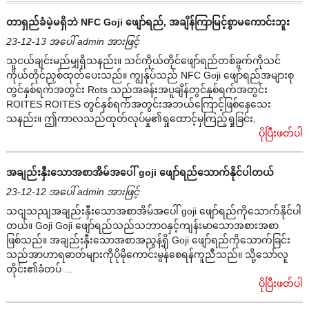
တာရှည်ခံမဲ့မရှိဘဲ NFC Goji ဖျော်ရည်, အချိန်ကြာမြင့်စွာမကောင်းဘူး
23-12-13 အပေါ် admin အားဖြင့်
သူငယ်ချင်းမည်မျှရှိသနည်း။ သင်ကိုယ်တိုင်ဖျော်ရည်တစ်ခွက်ကိုသင်
ကိုယ်တိုင်ညှစ်ထုတ်ပေးသည်။ ကျွန်ုပ်သည် NFC Goji ဖျော်ရည်အများစု
တွင်နှစ်ရက်အတွင်း Rots သည်အခန်းအပူချိန်တွင်နှစ်ရက်အတွင်း
ROITES ROITES တွင်နှစ်ရက်အတွင်းအဘယ်ကြောင့်ဖြစ်နေသေး
သနည်း။ ဤကာလသည်ထုတ်လုပ်မှု၏ရှုထောင့်မှကြည့်ရှုခြင်း,
ပိုပြီးဖတ်ပါ
အချည်းနှီးသောအစာအိမ်အပေါ် goji ဖျော်ရည်သောက်နိုင်ပါတယ်
23-12-12 အပေါ် admin အားဖြင့်
သငျသညျအချည်းနှီးသောအစာအိမ်အပေါ် goji ဖျော်ရည်ကိုသောက်နိုင်ပါ
တယ်။ Goji Goji ဖျော်ရည်သည်သဘာဝနှင့်ကျန်းမာသောအစားအစာ
ဖြစ်သည်။ အချည်းနှီးသောအစာအညွန့်ရှိ Goji ဖျော်ရည်ကိုသောက်ခြင်း
သည်အာဟာရဓာတ်များကိုပိုမိုကောင်းမွန်စေရန်ကူညီသည်။ သို့သော်လူ
တိုင်း၏ခံတပ် ...
ပိုပြီးဖတ်ပါ