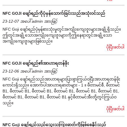
NFC GOJI ဖျော်ရည်ကိုပုံမှန်သောက်ခြင်းသည်အသုံးဝင်သည်
23-12-07 အပေါ် admin အားဖြင့်
NFC Goji ဖျော်ရည်ပုံမှန်စားသုံးမှုတွင်အကျိုးကျေးဇူးများအချို့ရှိသည်။
ဤတွင်အချို့သောအကျိုးကျေးဇူးများကိုဤနေရာတွင်အချို့သော
အကျိုးကျေးဇူးများဖြစ်သည်။
ပိုပြီးဖတ်ပါ
NFC GOJI ဖျော်ရည်၏အာဟာရတန်ဖိုး
23-12-06 အပေါ် admin အားဖြင့်
NFC Goji ဖျော်ရည်သည်အာဟာရများပြားစွာကြွယ်ဝပြီးအာဟာရတန်ဖိုး
ကောင်းရှိသည်။ အောက်ပါအာဟာရဓာတ်များ - 1 ။ ဗီတာမင်စီ, ဗီတာမင်
B1, ဗီတာမင် B1, ဗီတာမင် B1, ဗီတာမင် B1, ဗီတာမင် B1, ဗီတာမင် B1,
ဗီတာမင် B1, ဗီတာမင် B1, ဗီတာမင် B1 နှင့်ဗီတာမင်အီးတို့တွင်ကြွယ်ဝ
သည်။
ပိုပြီးဖတ်ပါ
NFC Goji ဖျော်ရည်သည်သွေးသကြားဓာတ်ကိုဖြစ်စေနိုင်သည်