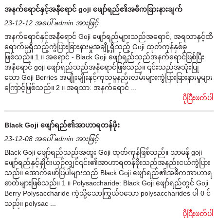
အနက်ရောင်နှင့်အနီရောင် goji ဖျော်ရည်၏အဓိကခြားနားချက်
23-12-12 အပေါ် admin အားဖြင့်
အနက်ရောင်နှင့်အနီရောင် Goji ဖျော်ရည်များသည်အရောင်, အရသာနှင့်ထိ
ရောက်မှုရှိသည့်ကွဲပြားခြားနားမှုအချို့ရှိသည့် Goji ထုတ်ကုန်နှစ်ခု
ဖြစ်သည်။ 1 ။ အရောင် - Black Goji ဖျော်ရည်သည်အနက်ရောင်ဖြစ်ပြီး
အနီရောင် goji ဖျော်ရည်သည်အနီရောင်ဖြစ်သည်။ ၎င်းသည်အသုံးပြု
သော Goji Berries အမျိုးမျိုးနှင့်ကုသမှုနည်းလမ်းများကွဲပြားခြားနားမှုများ
ကြောင့်ဖြစ်သည်။ 2 ။ အရသာ: အနက်ရောင် ...
ပိုပြီးဖတ်ပါ
Black Goji ဖျော်ရည်၏အာဟာရတန်ဖိုး
23-12-08 အပေါ် admin အားဖြင့်
Black Goji ဖျော်ရည်သည်အထူး Goji ထုတ်ကုန်ဖြစ်သည်။ သာမန် goji
ဖျော်ရည်နှင့်နှိုင်းယှဉ်လျှင်၎င်း၏အာဟာရတန်ဖိုးသည်အနည်းငယ်ကွဲပြား
သည်။ အောက်ဖော်ပြပါများသည် Black Goji ဖျော်ရည်၏အဓိကအာဟာရ
ဓာတ်များဖြစ်သည်။ 1 ။ Polysaccharide: Black Goji ဖျော်ရည်တွင် Goji
Berry Polysaccharide ကဲ့သို့သောကြွယ်ဝသော polysaccharides ပါ 0 င်
သည်။ polysac ...
ပိုပြီးဖတ်ပါ