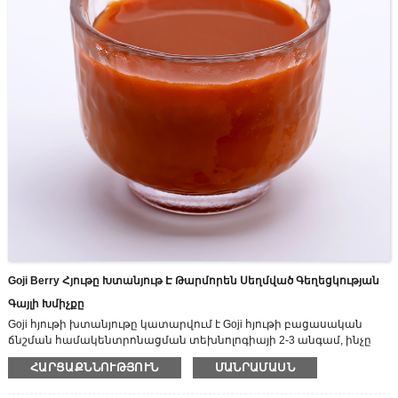
Goji Berry Հյութը Խտանյութ Է Թարմորեն Սեղմված Գեղեցկության
Գայլի Խմիչքը
Goji հյութի խտանյութը կատարվում է Goji հյութի բացասական
ճնշման համակենտրոնացման տեխնոլոգիայի 2-3 անգամ, ինչը
միայն նվազեցնում է իր խոնավության պարունակությունը,
ՀԱՐՑԱՔՆՆՈՒԹՅՈՒՆ
ՄԱՆՐԱՄԱՍՆ
մինչդեռ պահպանում է իր սննդանյութերը `մարդու մարմնի
կողմից ամբողջովին ներծծված ապահովելու համար: