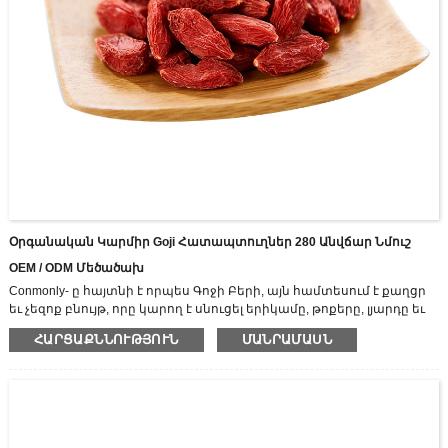
Օրգանական Կարմիր Goji Հատապտուղներ 280 Անվճար Նմուշ
OEM / ODM Մեծածախ
Conmonly- ը հայտնի է որպես Գոջի Բերի, այն համտեսում է քաղցր
եւ չեզոք բնույթ, որը կարող է սնուցել երիկամը, թոքերը, լյարդը եւ
բարելավել հայացքը եւ երիկամների անբավարարությունը,
ՀԱՐՑԱՔՆՆՈՒԹՅՈՒՆ
ՄԱՆՐԱՄԱՍՆ
գլխապտույտը, հիպերցրոզը եւ բաճկոնը:
Մենք բարձր տեխնոլոգիաների ձեռնարկություն ենք ինտեգրվում
R & D- ի ինտեգրմանը, հեղուկ Goji Series- ի արտադրանքների
արտադրությունն ու վաճառքը, նվիրված է Zhongning Goji- ի խորը
վերամշակման: Որպես ամենամեծ Goji Berry Juice արտադրող, ունի
3500 հա ստանդարտացված Zhongning Goji տնկման հիմքը, եւ