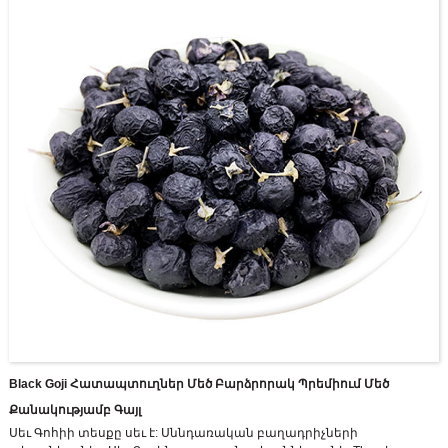
ժամանակակից սննդի արտադրության բազան ընդգրկում է ավելի
քան 70,000 մ 2, իսկ դրանցից, շինարարության տարածքը 30,000 մ 2
է:
Black Goji Հատապտուղներ Մեծ Բարձրորակ Պրեմիում Մեծ
Քանակությամբ Գայլ
Սեւ Գոհիի տեսքը սեւ է: Սննդառական բաղադրիչների