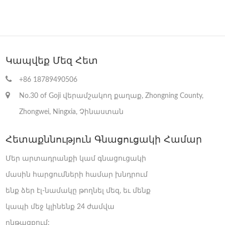
R & D- ի ինտեգրմանը, հեղուկ Goji Series- ի արտադրանքների
արտադրությունն ու վաճառքը, նվիրված է Zhongning Goji- ի խորը
վերամշակման: Որպես ամենամեծ Goji Berry Juice արտադրող, ունի
3500 հա ստանդարտացված Zhongning Goji տնկման հիմքը, եւ
ժամանակակից սննդի արտադրության բազան ընդգրկում է ավելի
քան 70,000 մ 2, իսկ դրանցից, շինարարության տարածքը 30,000 մ 2
է: Չորս ժամանակակից արտադրանքի լրացման տողեր, նոր
Կապվեք Մեզ Հետ
անցման ստերիլիզացման սարքավորումներ եւ բարձրորակ
արտադրական սարքավորումների ամբողջական շարք կարող են
+86 18789490506
բավարարել բազմաթիվ բնութագրերի արտադրական
կարիքները:
No.30 of Goji վերամշակող քաղաք, Zhongning County,
Zhongwei, Ningxia, Չինաստան
Հետաքննություն Գնացուցակի Համար
Մեր արտադրանքի կամ գնացուցակի
մասին հարցումների համար խնդրում
ենք ձեր էլ-նամակը թողնել մեզ, եւ մենք
կապի մեջ կլինենք 24 ժամվա
ընթացքում: