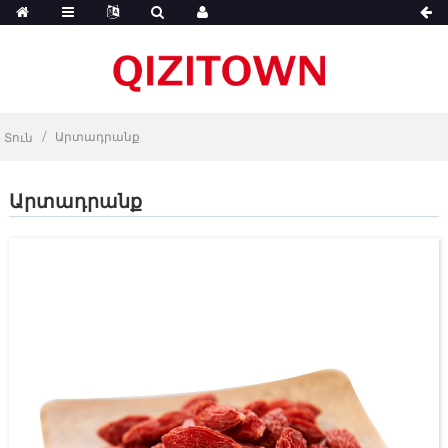
Արտադրանք
Տուն
Արտադրանք