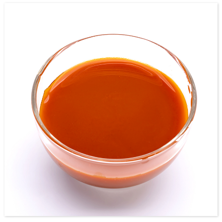
Մենք բարձր տեխնոլոգիաների ձեռնարկություն ենք ինտեգրվում
R & D- ի ինտեգրմանը, հեղուկ Goji Series- ի արտադրանքների
արտադրությունն ու վաճառքը, նվիրված է Zhongning Goji- ի խորը
վերամշակման: Որպես ամենամեծ Goji Berry Juice արտադրող, ունի
3500 հա ստանդարտացված Zhongning Goji տնկման հիմքը, եւ
ժամանակակից սննդի արտադրության բազան ընդգրկում է ավելի
քան 70,000 մ 2, իսկ դրանցից, շինարարության տարածքը 30,000 մ 2
է: Չորս ժամանակակից արտադրանքի լրացման տողեր, նոր
անցման ստերիլիզացման սարքավորումներ եւ բարձրորակ
արտադրական սարքավորումների ամբողջական շարք կարող են
բավարարել բազմաթիվ բնութագրերի արտադրական
կարիքները: