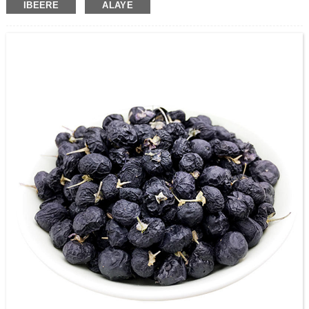
IBEERE
ALAYE
pari.
A jẹ olutọju ile-iṣẹ giga ti R & D, iṣelọpọ ati awọn tita ti awọn ọja lẹsẹsẹ Gomi
omi, ṣe ọṣọ ara wa si sisọ sisọ ti Zhoonning Goji. Gẹgẹbi olupese Goji Berry ti o
tobi julọ, ni saare 3,500 tosesile Zhongnized Standas Zhongnized, ati ipilẹ
iṣelọpọ ounjẹ ti o ju 70,000 m2.