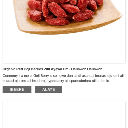
Organic Red Goji Berries 280 Ayẹwo Om / Osunwon Osunwon
Conmony ti a mọ bi Goji Berry, o ṣe itọwo dun ati di asan ati imurasi oju-omi ati
imurasi oju-omi ati imudara, hyperdacry ati spurmatorhea ati be be lo
A jẹ olutọju ile-iṣẹ giga ti R & D, iṣelọpọ ati awọn tita ti awọn ọja lẹsẹsẹ Gomi
IBEERE
ALAYE
omi, ṣe ọṣọ ara wa si sisọ sisọ ti Zhoonning Goji. Gẹgẹbi olupese Goji Berry ti o
tobi julọ, ni saare 3,500 tosesile Zhongnized Standas Zhongnized, ati ipilẹ
iṣelọpọ ounjẹ ti o ju 70,000 m2.