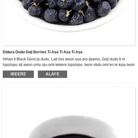
Didara Dudu Goji Berries Ti Aṣa Ti Aṣa Ti Aṣa
Hihan ti Black Gersi jẹ dudu. Lati irisi awọn ẹya ẹrọ ijẹẹmu, Goji dudu ti ni
lọpọlọpọ ati awọn ọmọ oju-omi kekere lọpọlọpọ. Iwọn otutu omi ko le kọja iwọn
60 nigbati a ba sinu omi ni ọran ti awọn anthocyanni ati diẹ ninu awọn eroja ti o
IBEERE
ALAYE
pari.
A jẹ olutọju ile-iṣẹ giga ti R & D, iṣelọpọ ati awọn tita ti awọn ọja lẹsẹsẹ Gomi
omi, ṣe ọṣọ ara wa si sisọ sisọ ti Zhoonning Goji. Gẹgẹbi olupese Goji Berry ti o
tobi julọ, ni saare 3,500 tosesile Zhongnized Standas Zhongnized, ati ipilẹ
iṣelọpọ ounjẹ ti o ju 70,000 m2.