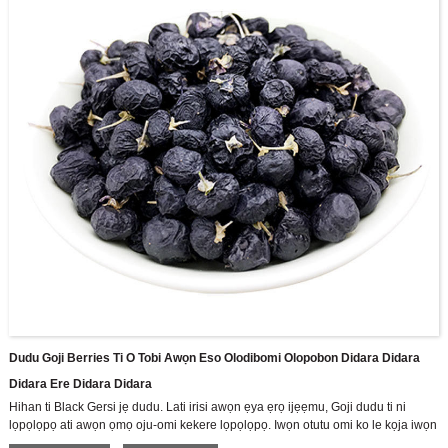
Dudu Goji Berries Ti O Tobi Awọn Eso Olodibomi Olopobon Didara Didara
Didara Ere Didara Didara
Hihan ti Black Gersi jẹ dudu. Lati irisi awọn ẹya ẹrọ ijẹẹmu, Goji dudu ti ni
lọpọlọpọ ati awọn ọmọ oju-omi kekere lọpọlọpọ. Iwọn otutu omi ko le kọja iwọn
60 nigbati a ba sinu omi ni ọran ti awọn anthocyanni ati diẹ ninu awọn eroja ti o