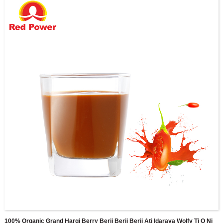
iṣelọpọ ounjẹ ti o ju 70,000 m2. Four modern finished product filling lines, new
pass-through sterilization equipment, and a complete range of high-end
production equipment, can meet the production needs of multiple
specifications.
100% Organic Grand Hargi Berry Berji Berji Berji Ati Idaraya Wolfy Ti O Ni