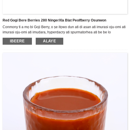
Red Gogi Bere Berries 280 NingerXIa Blat Peolfberry Osunwon
Conmony ti a mọ bi Goji Berry, o ṣe itọwo dun ati di asan ati imurasi oju-omi ati
imurasi oju-omi ati imudara, hyperdacry ati spurmatorhea ati be be lo
A jẹ olutọju ile-iṣẹ giga ti R & D, iṣelọpọ ati awọn tita ti awọn ọja lẹsẹsẹ Gomi
IBEERE
ALAYE
omi, ṣe ọṣọ ara wa si sisọ sisọ ti Zhoonning Goji. Gẹgẹbi olupese Goji Berry ti o
tobi julọ, ni saare 3,500 tosesile Zhongnized Standas Zhongnized, ati ipilẹ
iṣelọpọ ounjẹ ti o ju 70,000 m2.