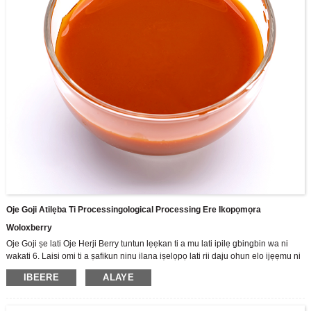
Oje Goji Atilẹba Ti Processingological Processing Ere Ikopọmọra
Woloxberry
Oje Goji ṣe lati Oje Herji Berry tuntun lẹẹkan ti a mu lati ipilẹ gbingbin wa ni
wakati 6. Laisi omi ti a ṣafikun ninu ilana iṣelọpọ lati rii daju ohun elo ijẹẹmu ni
o gba ni irọrun ni pẹlẹpẹlẹ nipasẹ ara eniyan.
IBEERE
ALAYE
A jẹ olutọju ile-iṣẹ giga ti R & D, iṣelọpọ ati awọn tita ti awọn ọja lẹsẹsẹ Gomi
omi, ṣe ọṣọ ara wa si sisọ sisọ ti Zhoonning Goji. Gẹgẹbi olupese Goji Berry ti o
tobi julọ, ni saare 3,500 tosesile Zhongnized Standas Zhongnized, ati ipilẹ