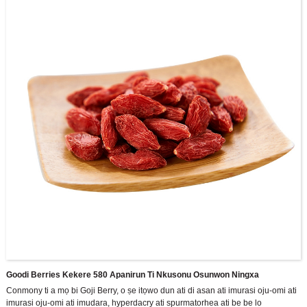
production equipment, can meet the production needs of multiple
specifications.
Goodi Berries Kekere 580 Apanirun Ti Nkusonu Osunwon Ningxa
Conmony ti a mọ bi Goji Berry, o ṣe itọwo dun ati di asan ati imurasi oju-omi ati
imurasi oju-omi ati imudara, hyperdacry ati spurmatorhea ati be be lo