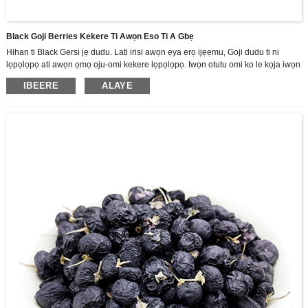
Black Goji Berries Kekere Ti Awọn Eso Ti A Gbẹ
Hihan ti Black Gersi jẹ dudu. Lati irisi awọn ẹya ẹrọ ijẹẹmu, Goji dudu ti ni
lọpọlọpọ ati awọn ọmọ oju-omi kekere lọpọlọpọ. Iwọn otutu omi ko le kọja iwọn
60 nigbati a ba sinu omi ni ọran ti awọn anthocyanni ati diẹ ninu awọn eroja ti o
IBEERE
ALAYE
pari.
A jẹ olutọju ile-iṣẹ giga ti R & D, iṣelọpọ ati awọn tita ti awọn ọja lẹsẹsẹ Gomi
omi, ṣe ọṣọ ara wa si sisọ sisọ ti Zhoonning Goji. Gẹgẹbi olupese Goji Berry ti o
tobi julọ, ni saare 3,500 tosesile Zhongnized Standas Zhongnized, ati ipilẹ
iṣelọpọ ounjẹ ti o ju 70,000 m2.