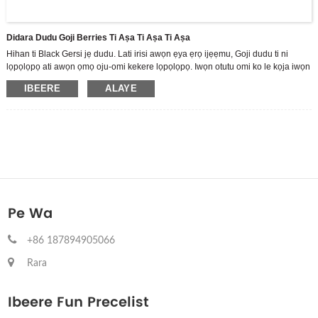
Didara Dudu Goji Berries Ti Aṣa Ti Aṣa Ti Aṣa
Hihan ti Black Gersi jẹ dudu. Lati irisi awọn ẹya ẹrọ ijẹẹmu, Goji dudu ti ni
lọpọlọpọ ati awọn ọmọ oju-omi kekere lọpọlọpọ. Iwọn otutu omi ko le kọja iwọn
60 nigbati a ba sinu omi ni ọran ti awọn anthocyanni ati diẹ ninu awọn eroja ti o
IBEERE
ALAYE
pari.
A jẹ olutọju ile-iṣẹ giga ti R & D, iṣelọpọ ati awọn tita ti awọn ọja lẹsẹsẹ Gomi
omi, ṣe ọṣọ ara wa si sisọ sisọ ti Zhoonning Goji. Gẹgẹbi olupese Goji Berry ti o
tobi julọ, ni saare 3,500 tosesile Zhongnized Standas Zhongnized, ati ipilẹ
iṣelọpọ ounjẹ ti o ju 70,000 m2.
Pe Wa
+86 187894905066
Rara
Ibeere Fun Precelist