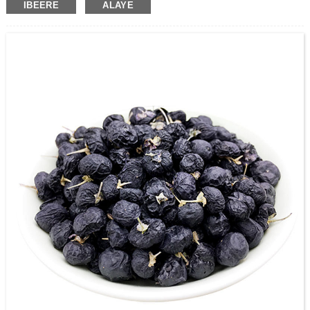
IBEERE
ALAYE
pari.
A jẹ olutọju ile-iṣẹ giga ti R & D, iṣelọpọ ati awọn tita ti awọn ọja lẹsẹsẹ Gomi
omi, ṣe ọṣọ ara wa si sisọ sisọ ti Zhoonning Goji. Gẹgẹbi olupese Goji Berry ti o
tobi julọ, ni saare 3,500 tosesile Zhongnized Standas Zhongnized, ati ipilẹ
iṣelọpọ ounjẹ ti o ju 70,000 m2.