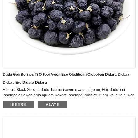
Dudu Goji Berries Ti O Tobi Awọn Eso Olodibomi Olopobon Didara Didara
Didara Ere Didara Didara
Hihan ti Black Gersi jẹ dudu. Lati irisi awọn ẹya ẹrọ ijẹẹmu, Goji dudu ti ni
lọpọlọpọ ati awọn ọmọ oju-omi kekere lọpọlọpọ. Iwọn otutu omi ko le kọja iwọn
60 nigbati a ba sinu omi ni ọran ti awọn anthocyanni ati diẹ ninu awọn eroja ti o
IBEERE
ALAYE
pari.
A jẹ olutọju ile-iṣẹ giga ti R & D, iṣelọpọ ati awọn tita ti awọn ọja lẹsẹsẹ Gomi
omi, ṣe ọṣọ ara wa si sisọ sisọ ti Zhoonning Goji. Gẹgẹbi olupese Goji Berry ti o
tobi julọ, ni saare 3,500 tosesile Zhongnized Standas Zhongnized, ati ipilẹ
iṣelọpọ ounjẹ ti o ju 70,000 m2.