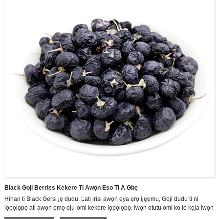
Black Goji Berries Kekere Ti Awọn Eso Ti A Gbẹ
Hihan ti Black Gersi jẹ dudu. Lati irisi awọn ẹya ẹrọ ijẹẹmu, Goji dudu ti ni
lọpọlọpọ ati awọn ọmọ oju-omi kekere lọpọlọpọ. Iwọn otutu omi ko le kọja iwọn
60 nigbati a ba sinu omi ni ọran ti awọn anthocyanni ati diẹ ninu awọn eroja ti o