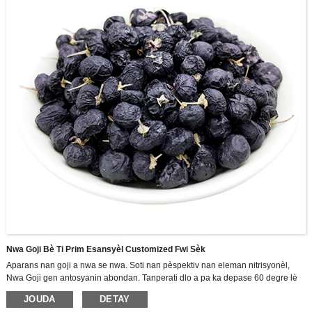
Nwa Goji Bè Ti Prim Esansyèl Customized Fwi Sèk
Aparans nan goji a nwa se nwa. Soti nan pèspektiv nan eleman nitrisyonèl,
Nwa Goji gen antosyanin abondan. Tanperati dlo a pa ka depase 60 degre lè
tranpe nan dlo nan ka ta gen antosyanin yo ak kèk eleman nitritif kouri.
JOUDA
DETAY
Nou se yon gwo teknoloji antrepriz entegre R & D, pwodiksyon ak lavant nan