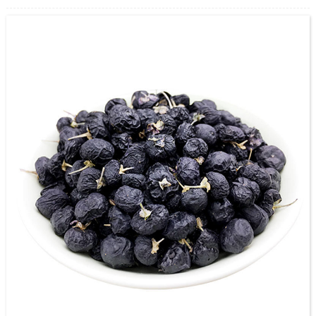
pwodwi likid Goji seri, konsakre tèt nou nan pwosesis la gwo twou san fon nan
Zhongning Goji. Kòm pi gwo manifakti Goji Berry ji a, gen 3,500 ekta estanda
Zhongning baz plante Goji, ak yon baz pwodiksyon modèn manje kouvri plis
pase 70,000 M2 ak nan ki zòn nan konstriksyon se 30,000 M2.