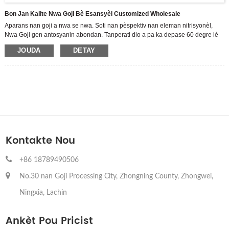
Bon Jan Kalite Nwa Goji Bè Esansyèl Customized Wholesale
Aparans nan goji a nwa se nwa. Soti nan pèspektiv nan eleman nitrisyonèl,
Nwa Goji gen antosyanin abondan. Tanperati dlo a pa ka depase 60 degre lè
tranpe nan dlo nan ka ta gen antosyanin yo ak kèk eleman nitritif kouri.
JOUDA
DETAY
Nou se yon gwo teknoloji antrepriz entegre R & D, pwodiksyon ak lavant nan
pwodwi likid Goji seri, konsakre tèt nou nan pwosesis la gwo twou san fon nan
Zhongning Goji. Kòm pi gwo manifakti Goji Berry ji a, gen 3,500 ekta estanda
Zhongning baz plante Goji, ak yon baz pwodiksyon modèn manje kouvri plis
pase 70,000 M2 ak nan ki zòn nan konstriksyon se 30,000 M2.
Kontakte Nou
+86 18789490506
No.30 nan Goji Processing City, Zhongning County, Zhongwei,
Ningxia, Lachin
Ankèt Pou Pricist