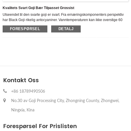
Kvalitets Svart Goji Bær Tilpasset Grossist
Utseendet til den svarte goji er svart. Fra ernæringskomponenters perspektiv
har Black Goji rikelig antocyaniner. Vanntemperaturen kan ikke overstige 60
grader når det blir suget i vann i tilfelle antocyaninene og noen næringsstoffer
FORESPØRSEL
DETALJ
renner av.
Vi er et høyteknologisk foretak som integrerer FoU, produksjon og salg av
flytende Goji-serieprodukter, viet oss inn i den dype behandlingen av
Zhongning Goji. Som den største Goji Berry Juice -produsenten, har 3500
hektar standardisert Zhongning Goji -plantebase, og en moderne
matproduksjonsbase dekker mer enn 70 000 m2 og hvorav byggeområdet er
30 000 m2.
Kontakt Oss
+86 18789490506
No.30 av Goji Processing City, Zhongning County, Zhongwei,
Ningxia, Kina
Forespørsel For Prislisten