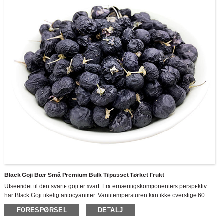
Black Goji Bær Små Premium Bulk Tilpasset Tørket Frukt
Utseendet til den svarte goji er svart. Fra ernæringskomponenters perspektiv
har Black Goji rikelig antocyaniner. Vanntemperaturen kan ikke overstige 60
grader når det blir suget i vann i tilfelle antocyaninene og noen næringsstoffer
FORESPØRSEL
DETALJ
renner av.