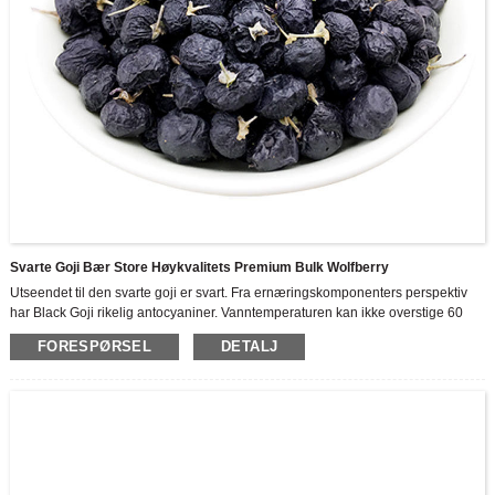
Svarte Goji Bær Store Høykvalitets Premium Bulk Wolfberry
Utseendet til den svarte goji er svart. Fra ernæringskomponenters perspektiv
har Black Goji rikelig antocyaniner. Vanntemperaturen kan ikke overstige 60
grader når det blir suget i vann i tilfelle antocyaninene og noen næringsstoffer
FORESPØRSEL
DETALJ
renner av.
Vi er et høyteknologisk foretak som integrerer FoU, produksjon og salg av
flytende Goji-serieprodukter, viet oss inn i den dype behandlingen av
Zhongning Goji. Som den største Goji Berry Juice -produsenten, har 3500
hektar standardisert Zhongning Goji -plantebase, og en moderne
matproduksjonsbase dekker mer enn 70 000 m2 og hvorav byggeområdet er
30 000 m2.