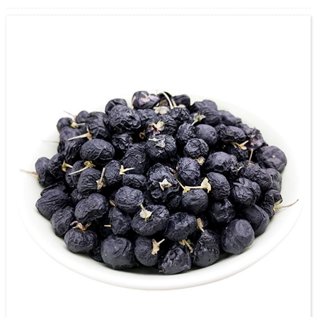
Vi er et høyteknologisk foretak som integrerer FoU, produksjon og salg av
flytende Goji-serieprodukter, viet oss inn i den dype behandlingen av
Zhongning Goji. Som den største Goji Berry Juice -produsenten, har 3500
hektar standardisert Zhongning Goji -plantebase, og en moderne
matproduksjonsbase dekker mer enn 70 000 m2 og hvorav byggeområdet er
30 000 m2.