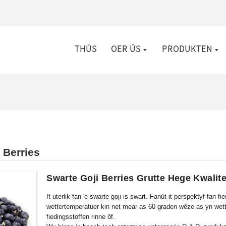
THÚS
OER ÚS
PRODUKTEN
 Berries
Swarte Goji Berries Grutte Hege Kwalit
It uterlik fan 'e swarte goji is swart. Fanút it perspektyf fan
wettertemperatuer kin net mear as 60 graden wêze as yn wette
fiedingsstoffen rinne ôf.