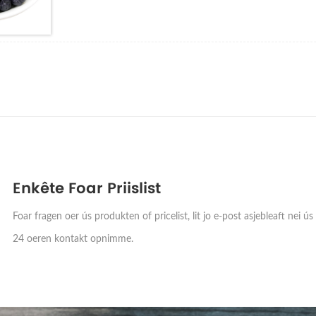
Zhongning Goji Planting Base, en in moderne itenproduksjeba
30.000 M2 is.
Enkête Foar Priislist
Foar fragen oer ús produkten of pricelist, lit jo e-post asjebleaft nei ús 
24 oeren kontakt opnimme.