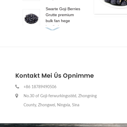
Swarte Goji Berries
Grutte premium
bulk fan hege
kwaliteit w ...
Organic Red Goji
Berries 280
Fergese sample
OEM / ODM WIE ...
Kontakt Mei Ús Opnimme
+86 18789490506
No.30 of Goji-ferwurkingsstêd, Zhongning
County, Zhongwei, Ningxia, Sina