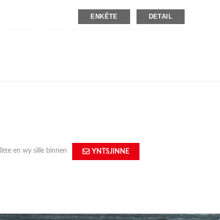
sis omfettet mear dan 70.000 M2 en wêrfan it konstruksjegebiet
ENKÊTE
DETAIL
litte en wy sille binnen
YNTSJINNE