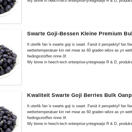
Wy binne in heech-tech enterprise-yntegrearje R & D, produksj
'e djippe ferwurking fan Zhongning Goji. As de grutste útjefte 
Zhongning Goji Planting Base, en in moderne itenproduksjeba
30.000 M2 is.
Swarte Goji-Bessen Kleine Premium Bul
It uterlik fan 'e swarte goji is swart. Fanút it perspektyf fan
wettertemperatuer kin net mear as 60 graden wêze as yn wette
fiedingsstoffen rinne ôf.
Wy binne in heech-tech enterprise-yntegrearje R & D, produksj
'e djippe ferwurking fan Zhongning Goji. As de grutste útjefte 
Zhongning Goji Planting Base, en in moderne itenproduksjeba
30.000 M2 is.
Kwaliteit Swarte Goji Berries Bulk Oan
It uterlik fan 'e swarte goji is swart. Fanút it perspektyf fan
wettertemperatuer kin net mear as 60 graden wêze as yn wette
fiedingsstoffen rinne ôf.
Wy binne in heech-tech enterprise-yntegrearje R & D, produksj
'e djippe ferwurking fan Zhongning Goji. As de grutste útjefte 