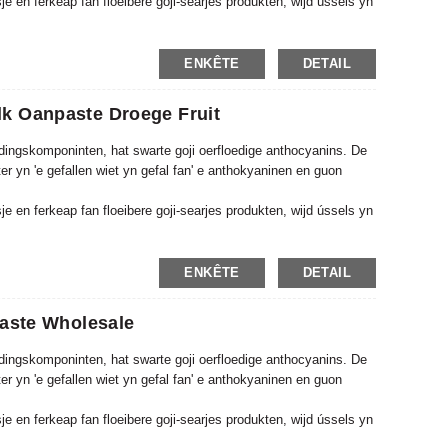
e en ferkeap fan floeibere goji-searjes produkten, wijd ússels yn
fan Goji Berry Juice, standert, standert, standerdisearre
sis omfettet mear dan 70.000 M2 en wêrfan it konstruksjegebiet
ENKÊTE
DETAIL
k Oanpaste Droege Fruit
 fiedingskomponinten, hat swarte goji oerfloedige anthocyanins. De
r yn 'e gefallen wiet yn gefal fan' e anthokyaninen en guon
e en ferkeap fan floeibere goji-searjes produkten, wijd ússels yn
fan Goji Berry Juice, standert, standert, standerdisearre
sis omfettet mear dan 70.000 M2 en wêrfan it konstruksjegebiet
ENKÊTE
DETAIL
paste Wholesale
 fiedingskomponinten, hat swarte goji oerfloedige anthocyanins. De
r yn 'e gefallen wiet yn gefal fan' e anthokyaninen en guon
e en ferkeap fan floeibere goji-searjes produkten, wijd ússels yn
fan Goji Berry Juice, standert, standert, standerdisearre