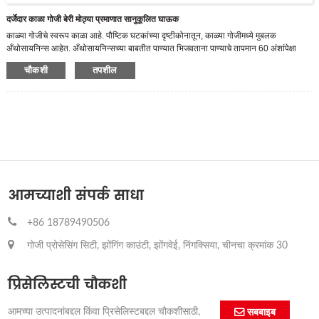
दर्जेदार काळा गोजी बेरी मोठ्या प्रमाणात सानुकूलित घाऊक
काळ्या गोजीचे स्वरूप काळा आहे. पौष्टिक घटकांच्या दृष्टीकोनातून, काळ्या गोजीमध्ये मुबलक
अँथोसायनिन्स आहेत. अँथोसायनिन्सच्या बाबतीत पाण्यात भिजवताना पाण्याचे तापमान 60 अंशांपेक्षा
जास्त असू शकत नाही आणि काही पोषक संपतात.
चौकशी
तपशील
आम्ही एक उच्च-टेक एंटरप्राइझ आहोत जे आर अँड डी, लिक्विड गोजी मालिका उत्पादनांचे उत्पादन आणि
विक्री, झोंगिंग गोजीच्या खोल प्रक्रियेमध्ये स्वत: ला समर्पित केले. सर्वात मोठा गोजी बेरी ज्यूस निर्माता
म्हणून, 3,500 हेक्टर क्षेत्राचे प्रमाणित झोंगनिंग गोजी लागवड बेस आहे आणि आधुनिक अन्न उत्पादन बेस
70,000 एम 2 पेक्षा जास्त व्यापते आणि त्यापैकी बांधकाम क्षेत्र 30,000 मी 2 आहे.
आमच्याशी संपर्क साधा
+86 18789490506
गोजी प्रोसेसिंग सिटी, झोंगिंग काउंटी, झोंगवेई, निंगक्सिया, चीनचा क्रमांक 30
प्रिसेलिस्टची चौकशी
आमच्या उत्पादनांबद्दल किंवा प्रिसेलिस्टबद्दल चौकशीसाठी,
सबबाइब