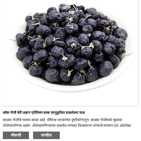
ब्लॅक गोजी बेरी लहान प्रीमियम बल्क सानुकूलित वाळलेल्या फळ
काळ्या गोजीचे स्वरूप काळा आहे. पौष्टिक घटकांच्या दृष्टीकोनातून, काळ्या गोजीमध्ये मुबलक
अँथोसायनिन्स आहेत. अँथोसायनिन्सच्या बाबतीत पाण्यात भिजवताना पाण्याचे तापमान 60 अंशांपेक्षा
जास्त असू शकत नाही आणि काही पोषक संपतात.
चौकशी
तपशील
आम्ही एक उच्च-टेक एंटरप्राइझ आहोत जे आर अँड डी, लिक्विड गोजी मालिका उत्पादनांचे उत्पादन आणि