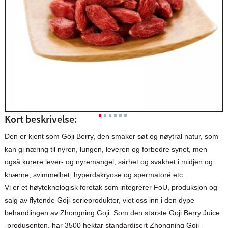
Kort beskrivelse:
Den er kjent som Goji Berry, den smaker søt og nøytral natur, som
kan gi næring til nyren, lungen, leveren og forbedre synet, men
også kurere lever- og nyremangel, sårhet og svakhet i midjen og
knærne, svimmelhet, hyperdakryose og spermatoré etc.
Vi er et høyteknologisk foretak som integrerer FoU, produksjon og
salg av flytende Goji-serieprodukter, viet oss inn i den dype
behandlingen av Zhongning Goji. Som den største Goji Berry Juice
-produsenten, har 3500 hektar standardisert Zhongning Goji -