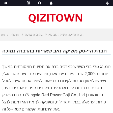
חברת היי-טק משיקה זאב שאריות בהדברה נמוכה
חֲדָשׁוֹת
בַּיִת
חברת היי-טק משיקה זאב שאריות בהדברה נמוכה
ז'ונגינג גוג'י ברי משמש כמרכיב ברפואה הסינית המסורתית במשך
יותר מ -2,000 שנה. פירות יער אלה, הידועים גם בשם גרגרי גוג'י,
שימשו למגוון מטרות לקידום הבריאות, לשפר את הראייה, לטפל
בחסרים בכבד ובכליות ולהחזיר תפקודים גופניים אחרים. כעת,
חברת היי-טק (Ningxia Red Power Goji Co., Ltd.) סיטונאות
פירות יער אלה בכמויות גדולות, ומעניקה לך את ההזדמנות לנצל
את היתרונות הקשורים למזון-על זה.