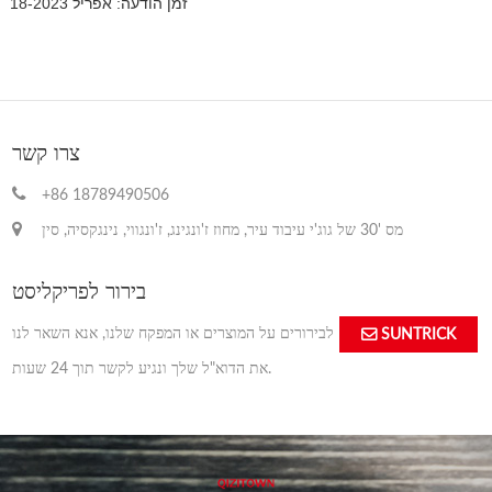
זמן הודעה: אפריל 18-2023
צרו קשר
+86 18789490506
מס '30 של גוג'י עיבוד עיר, מחוז ז'ונגינג, ז'ונגווי, נינגקסיה, סין
בירור לפריקליסט
לבירורים על המוצרים או המפקח שלנו, אנא השאר לנו
SUNTRICK
את הדוא"ל שלך ונגיע לקשר תוך 24 שעות.