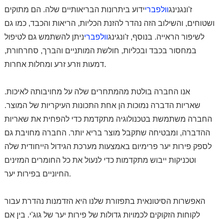
ז'ונגנינג
וולפברי
ידוע ביתרונות הבריאותיים שלה. הם מתוקים
ושטוחים, והשילוב הזה נהדר להזנת הכליות, הריאות והכבד, כמו גם
לשיפור הראייה. בנוסף, ז'ונגינג
וולפברי
ניתן להשתמש גם לטיפול
במחסור בכבד ובכליות, חולשת המותניים והברך, סחרחורת,
דמעות וזרע זרע ומחלות אחרות.
אנו החברה בולטת מהמתחרים שלה על מחויבותה לאיכות.
שאריות הדברה נמוכות הן אחת התכונות העיקריות של המוצר.
החברה משתמשת בטכנולוגיה מתקדמת כדי להפחית את שאריות
ההדברה, ומבטיחה שתקבל מוצר בריא יותר. החברה מחויבת גם
לספק פירות יער פרימיום באמצעות מערכת הגידול הייחודית שלה
וטכניקות ייבוש מתקדמות כדי לנעול את כל החומרים המזינים
החיוניים בפירות יער.
האפשרות הסיטונאית בתפזורת שלנו היא הזדמנות נהדרת עבור
לקוחות הזקוקים לכמויות גדולות של פירות יער של גוג'י. בין אם