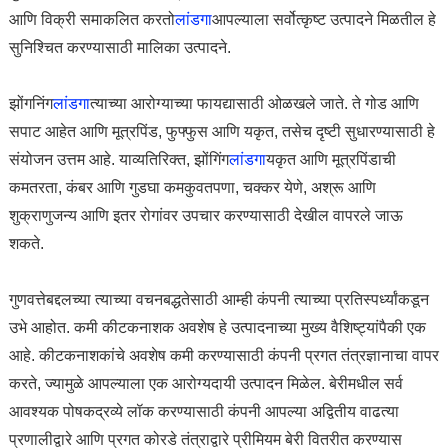
आणि विक्री समाकलित करतो
लांडगा
आपल्याला सर्वोत्कृष्ट उत्पादने मिळतील हे
सुनिश्चित करण्यासाठी मालिका उत्पादने.
झोंगनिंग
लांडगा
त्याच्या आरोग्याच्या फायद्यासाठी ओळखले जाते. ते गोड आणि
सपाट आहेत आणि मूत्रपिंड, फुफ्फुस आणि यकृत, तसेच दृष्टी सुधारण्यासाठी हे
संयोजन उत्तम आहे. याव्यतिरिक्त, झोंगिंग
लांडगा
यकृत आणि मूत्रपिंडाची
कमतरता, कंबर आणि गुडघा कमकुवतपणा, चक्कर येणे, अश्रू आणि
शुक्राणुजन्य आणि इतर रोगांवर उपचार करण्यासाठी देखील वापरले जाऊ
शकते.
गुणवत्तेबद्दलच्या त्याच्या वचनबद्धतेसाठी आम्ही कंपनी त्याच्या प्रतिस्पर्ध्यांकडून
उभे आहोत. कमी कीटकनाशक अवशेष हे उत्पादनाच्या मुख्य वैशिष्ट्यांपैकी एक
आहे. कीटकनाशकांचे अवशेष कमी करण्यासाठी कंपनी प्रगत तंत्रज्ञानाचा वापर
करते, ज्यामुळे आपल्याला एक आरोग्यदायी उत्पादन मिळेल. बेरीमधील सर्व
आवश्यक पोषकद्रव्ये लॉक करण्यासाठी कंपनी आपल्या अद्वितीय वाढत्या
प्रणालीद्वारे आणि प्रगत कोरडे तंत्राद्वारे प्रीमियम बेरी वितरीत करण्यास