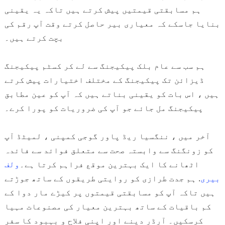
ہم مسابقتی قیمتیں پیش کرتے ہیں تاکہ یہ یقینی
بنایا جاسکے کہ معیاری بیر حاصل کرتے وقت آپ رقم کی
بچت کرتے ہیں۔
ہم سب سے عام بلک پیکیجنگ سے لے کر کسٹم پیکیجنگ
ڈیزائن تک پیکیجنگ کے مختلف اختیارات پیش کرتے
ہیں ، اس بات کو یقینی بناتے ہیں کہ آپ کو عین مطابق
پیکیجنگ مل جائے جو آپ کی ضروریات کو پورا کرے۔
آخر میں ، ننگسیا ریڈ پاور گوجی کمپنی ، لمیٹڈ آپ
کو زونگنگ سے وابستہ صحت سے متعلق فوائد سے فائدہ
اٹھانے کا ایک بہترین موقع فراہم کرتا ہے۔
ولف
بیری
. ہم جدت طرازی کو روایتی طریقوں کے ساتھ جوڑتے
ہیں تاکہ آپ کو مسابقتی قیمتوں پر کیڑے مار دوا کے
کم باقیات کے ساتھ بہترین معیار کی مصنوعات مہیا
کرسکیں۔ آرڈر دینے اور اپنی فلاح و بہبود کا سفر