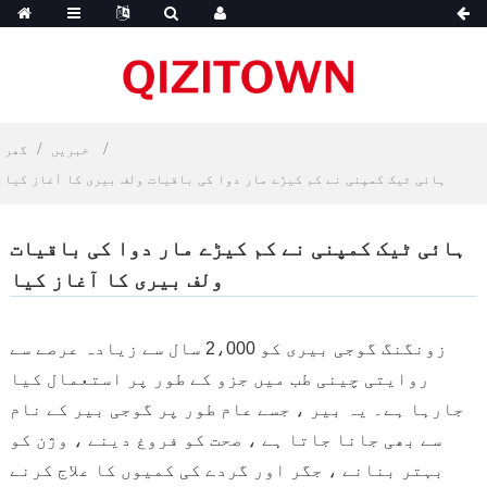
خبریں
گھر
ہائی ٹیک کمپنی نے کم کیڑے مار دوا کی باقیات ولف بیری کا آغاز کیا
ہائی ٹیک کمپنی نے کم کیڑے مار دوا کی باقیات
ولف بیری کا آغاز کیا
زونگنگ گوجی بیری کو 2،000 سال سے زیادہ عرصے سے
روایتی چینی طب میں جزو کے طور پر استعمال کیا
جارہا ہے۔ یہ بیر ، جسے عام طور پر گوجی بیر کے نام
سے بھی جانا جاتا ہے ، صحت کو فروغ دینے ، وژن کو
بہتر بنانے ، جگر اور گردے کی کمیوں کا علاج کرنے