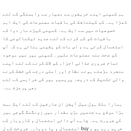
ہم کمپنی اپنے حریفوں سے معیار سے وابستگی کے لئے
کھڑا ہے۔ کم کیٹناشک کی باقیات مصنوعات کی ایک اہم
خصوصیات میں سے ایک ہے۔ کمپنی کیڑے مار دوا کے
باقیات کو کم کرنے کے لئے جدید ٹیکنالوجی کا
استعمال کرتی ہے ، اس بات کو یقینی بناتی ہے کہ آپ
کو صحت مند مصنوعات ملیں۔ کمپنی بیر میں موجود
تمام ضروری غذائی اجزاء کو لاک کرنے کے لئے اپنے
منفرد بڑھتے ہوئے نظام اور اعلی درجے کی خشک کرنے
والی تکنیک کے ذریعہ پریمیم بیر کی فراہمی کے لئے
بھی پرعزم ہے۔
ہمارا بلک ہول سیل آپشن ان صارفین کے لئے ایک بہت
بڑا موقع ہے جنھیں بڑی مقدار میں زونگنگ گوجی بیر
کی ضرورت ہے۔ چاہے آپ ذاتی استعمال ، کاروبار کے
استعمال ، یا دوبارہ فروخت کے ل buy خرید رہے ہو ،