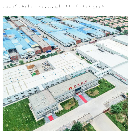
شروع کرنے کے لئے آج ہی ہم سے رابطہ کریں۔