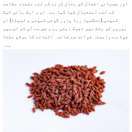
اور جسمانی افعال کو بحال کرنے کے لئے متعدد مقاصد
کے لئے استعمال کیا گیا ہے۔ اب ، ایک ہائی ٹیک
کمپنی (ننگسیا ریڈ پاور گوجی کمپنی ، لمیٹڈ) ان
بیروں کو بلک میں تھوک دیتی ہے ، جس سے آپ کو اس سپر
فوڈ سے وابستہ فوائد سے فائدہ اٹھانے کا موقع ملتا
ہے۔