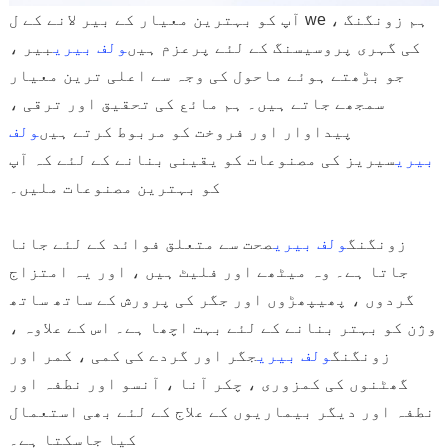
آپ کو بہترین معیار کے بیر لانے کے ل we ، ہم زونگنگ
کی گہری پروسیسنگ کے لئے پرعزم ہیں
ولف بیری
بیر ،
جو بڑھتے ہوئے ماحول کی وجہ سے اعلی ترین معیار
سمجھے جاتے ہیں۔ ہم مائع کی تحقیق اور ترقی ،
پیداوار اور فروخت کو مربوط کرتے ہیں
ولف
بیری
سیریز کی مصنوعات کو یقینی بنانے کے لئے کہ آپ
کو بہترین مصنوعات ملیں۔
زونگنگ
ولف بیری
صحت سے متعلق فوائد کے لئے جانا
جاتا ہے۔ وہ میٹھے اور فلیٹ ہیں ، اور یہ امتزاج
گردوں ، پھیپھڑوں اور جگر کی پرورش کے ساتھ ساتھ
وژن کو بہتر بنانے کے لئے بہت اچھا ہے۔ اس کے علاوہ ،
زونگنگ
ولف بیری
جگر اور گردے کی کمی ، کمر اور
گھٹنوں کی کمزوری ، چکر آنا ، آنسو اور نطفہ اور
نطفہ اور دیگر بیماریوں کے علاج کے لئے بھی استعمال
کیا جاسکتا ہے۔