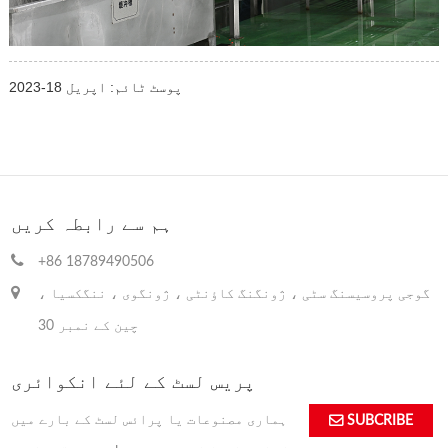
پوسٹ ٹائم: اپریل 18-2023
ہم سے رابطہ کریں
+86 18789490506
گوجی پروسیسنگ سٹی ، ژونگنگ کاؤنٹی ، ژونگوی ، ننگکسیا ،
چین کے نمبر 30
پریس لسٹ کے لئے انکوائری
ہماری مصنوعات یا پرائس لسٹ کے بارے میں
SUBCRIBE