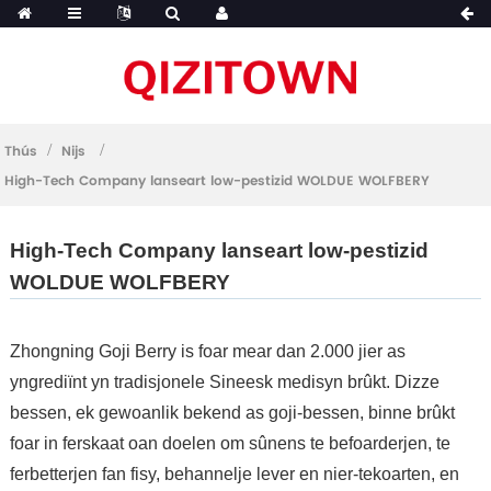
Thús
Nijs
High-Tech Company lanseart low-pestizid WOLDUE WOLFBERY
High-Tech Company lanseart low-pestizid
WOLDUE WOLFBERY
Zhongning Goji Berry is foar mear dan 2.000 jier as
yngrediïnt yn tradisjonele Sineesk medisyn brûkt. Dizze
bessen, ek gewoanlik bekend as goji-bessen, binne brûkt
foar in ferskaat oan doelen om sûnens te befoarderjen, te
ferbetterjen fan fisy, behannelje lever en nier-tekoarten, en