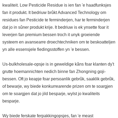
kwaliteit. Low Pesticide Residue is ien fan 'e haadfunksjes
fan it produkt. It bedriuw brûkt Advanced Technology om
residues fan Pesticide te ferminderjen, har te ferminderjen
dat jo in sûner produkt krije. It bedriuw is ek ynsette foar it
leverjen fan premium bessen troch it unyk groeiende
systeem en avansearre droechtechniken om te beskoatteljen
yn alle essensjele fiedingsstoffen yn 'e bessen.
Us-bulkholesale-opsje is in geweldige kâns foar klanten dy't
grutte hoemannichten nedich binne fan Zhongning goji-
bessen. Oft jo keapje foar persoanlik gebrûk, saaklik gebrûk,
of bewarje, wy biede konkurrearende prizen om te soargjen
om te soargjen dat jo jild besparje, wylst jo kwaliteits
besparje.
Wy biede ferskate ferpakkingopsjes, fan 'e meast