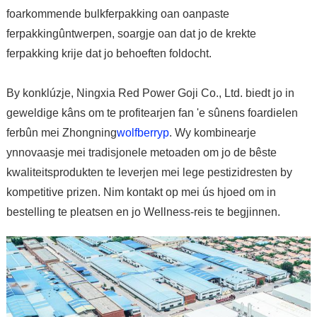
foarkommende bulkferpakking oan oanpaste
ferpakkingûntwerpen, soargje oan dat jo de krekte
ferpakking krije dat jo behoeften foldocht.
By konklúzje, Ningxia Red Power Goji Co., Ltd. biedt jo in
geweldige kâns om te profitearjen fan 'e sûnens foardielen
ferbûn mei Zhongning
wolfberryp
. Wy kombinearje
ynnovaasje mei tradisjonele metoaden om jo de bêste
kwaliteitsprodukten te leverjen mei lege pestizidresten by
kompetitive prizen. Nim kontakt op mei ús hjoed om in
bestelling te pleatsen en jo Wellness-reis te begjinnen.