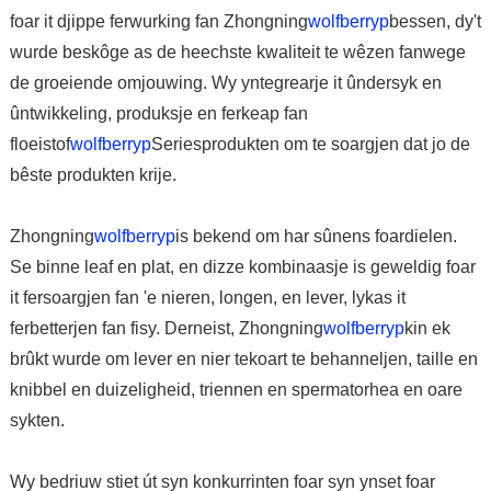
foar it djippe ferwurking fan Zhongning
wolfberryp
bessen, dy't
wurde beskôge as de heechste kwaliteit te wêzen fanwege
de groeiende omjouwing. Wy yntegrearje it ûndersyk en
ûntwikkeling, produksje en ferkeap fan
floeistof
wolfberryp
Seriesprodukten om te soargjen dat jo de
bêste produkten krije.
Zhongning
wolfberryp
is bekend om har sûnens foardielen.
Se binne leaf en plat, en dizze kombinaasje is geweldig foar
it fersoargjen fan 'e nieren, longen, en lever, lykas it
ferbetterjen fan fisy. Derneist, Zhongning
wolfberryp
kin ek
brûkt wurde om lever en nier tekoart te behanneljen, taille en
knibbel en duizeligheid, triennen en spermatorhea en oare
sykten.
Wy bedriuw stiet út syn konkurrinten foar syn ynset foar