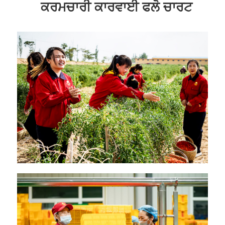
ਕਰਮਚਾਰੀ ਕਾਰਵਾਈ ਫਲੋ ਚਾਰਟ