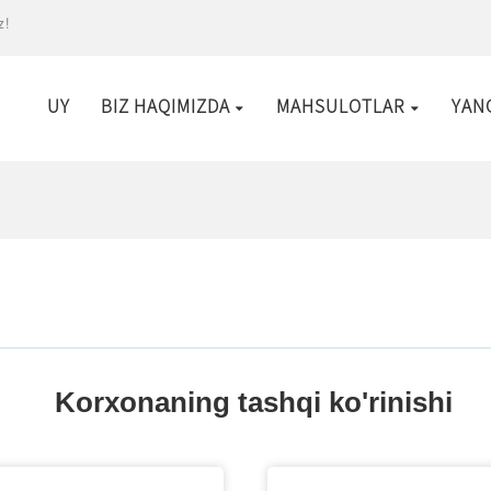
z!
UY
BIZ HAQIMIZDA
MAHSULOTLAR
YAN
Korxonaning tashqi ko'rinishi