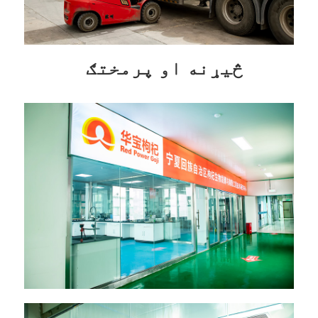
څیړنه او پرمختګ