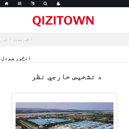
انځور ښودل
کور
انځور ښودل
د تشخیص خارجي نظر